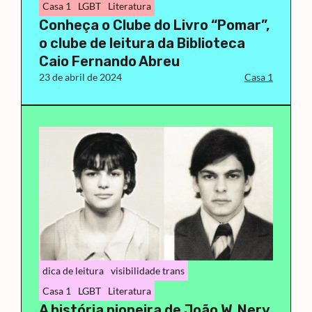
Casa 1
LGBT
Literatura
Conheça o Clube do Livro “Pomar”,
o clube de leitura da Biblioteca
Caio Fernando Abreu
23 de abril de 2024
Casa 1
dica de leitura
visibilidade trans
Casa 1
LGBT
Literatura
A história pioneira de João W. Nery