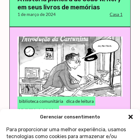
em seus livros de memórias
1 de março de 2024
Casa 1
biblioteca comunitária
dica de leitura
Visibilidade Lésbica
Gerenciar consentimento
Casa 1
LGBT
Literatura
Os quadrinhos de Alison Bechdel
Para proporcionar uma melhor experiência, usamos
24 de janeiro de 2024
Casa 1
tecnologias como cookies para armazenar e/ou