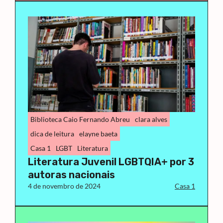
Biblioteca Caio Fernando Abreu
clara alves
dica de leitura
elayne baeta
Casa 1
LGBT
Literatura
Literatura Juvenil LGBTQIA+ por 3
autoras nacionais
4 de novembro de 2024
Casa 1