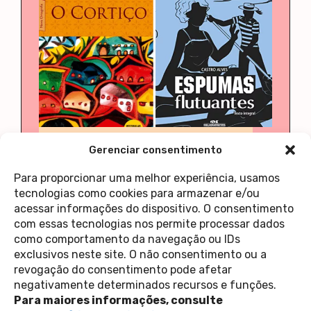
Domínio Público
Literatura
Livros
Literatura
Gerenciar consentimento
18 livros em domínio público para
ler na quarentena
Para proporcionar uma melhor experiência, usamos
9 de abril de 2020
Casa 1
tecnologias como cookies para armazenar e/ou
acessar informações do dispositivo. O consentimento
com essas tecnologias nos permite processar dados
como comportamento da navegação ou IDs
<
1
…
8
9
10
exclusivos neste site. O não consentimento ou a
revogação do consentimento pode afetar
Contato
negativamente determinados recursos e funções.
Política de Privacidade
Perguntas Frequentes
Para maiores informações, consulte
copyright 2026