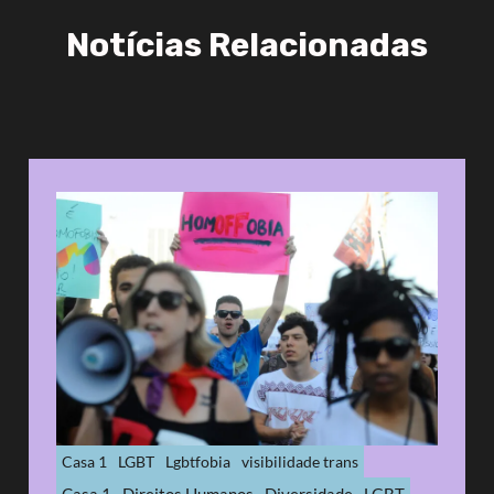
Notícias Relacionadas
Casa 1
LGBT
Lgbtfobia
visibilidade trans
Casa 1
Direitos Humanos
Diversidade
LGBT