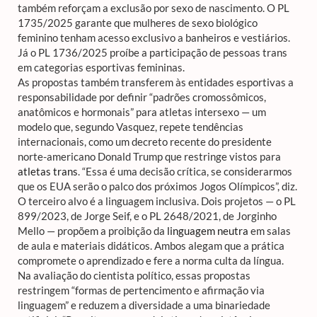
também reforçam a exclusão por sexo de nascimento. O PL
1735/2025 garante que mulheres de sexo biológico
feminino tenham acesso exclusivo a banheiros e vestiários.
Já o PL 1736/2025 proíbe a participação de pessoas trans
em categorias esportivas femininas.
As propostas também transferem às entidades esportivas a
responsabilidade por definir “padrões cromossômicos,
anatômicos e hormonais” para atletas intersexo — um
modelo que, segundo Vasquez, repete tendências
internacionais, como um decreto recente do presidente
norte-americano Donald Trump que restringe vistos para
atletas trans
. “Essa é uma decisão crítica, se considerarmos
que os EUA serão o palco dos próximos Jogos Olímpicos”, diz.
O terceiro alvo é a linguagem inclusiva. Dois projetos — o PL
899/2023, de Jorge Seif, e o PL 2648/2021, de Jorginho
Mello — propõem a proibição da
linguagem neutra
em salas
de aula e materiais didáticos. Ambos alegam que a prática
compromete o aprendizado e fere a norma culta da língua.
Na avaliação do cientista político, essas propostas
restringem “formas de pertencimento e afirmação via
linguagem” e reduzem a diversidade a uma binariedade