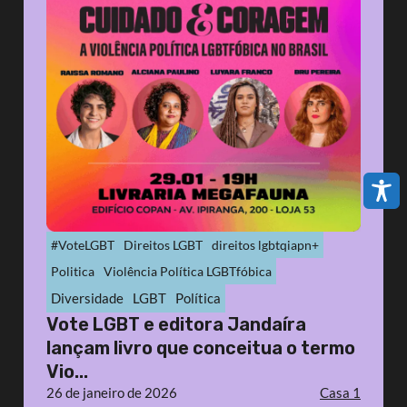
#VoteLGBT
Direitos LGBT
direitos lgbtqiapn+
Politica
Violência Política LGBTfóbica
Diversidade
LGBT
Política
Vote LGBT e editora Jandaíra
lançam livro que conceitua o termo
Vio...
26 de janeiro de 2026
Casa 1