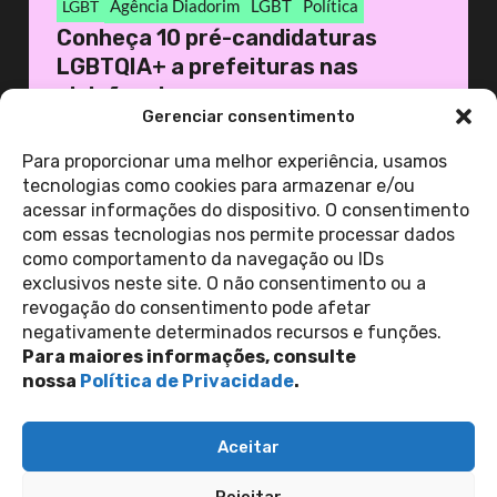
Agência Diadorim
LGBT
Política
LGBT
Conheça 10 pré-candidaturas
LGBTQIA+ a prefeituras nas
eleições de ...
Gerenciar consentimento
24 de junho de 2024
Agencia Diadorim
Para proporcionar uma melhor experiência, usamos
tecnologias como cookies para armazenar e/ou
acessar informações do dispositivo. O consentimento
ver todas as
com essas tecnologias nos permite processar dados
notícias
como comportamento da navegação ou IDs
exclusivos neste site. O não consentimento ou a
revogação do consentimento pode afetar
Contato
negativamente determinados recursos e funções.
Política de Privacidade
Perguntas Frequentes
Para maiores informações, consulte
copyright 2026
nossa
Política de Privacidade
.
siga-nos nas redes sociais
Aceitar
Inscreva-se na nossa newsletter
Rejeitar