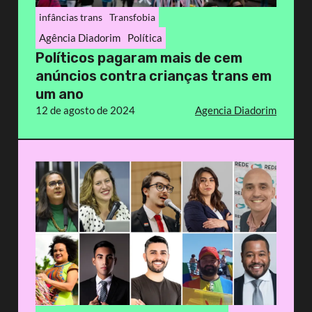
infâncias trans
Transfobia
Agência Diadorim
Política
Políticos pagaram mais de cem
anúncios contra crianças trans em
um ano
12 de agosto de 2024
Agencia Diadorim