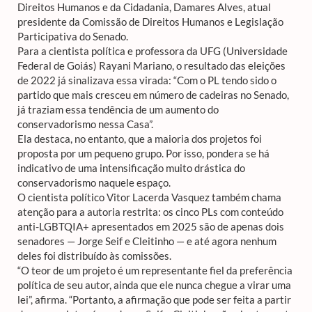
Direitos Humanos e da Cidadania, Damares Alves, atual
presidente da Comissão de Direitos Humanos e Legislação
Participativa do Senado.
Para a cientista política e professora da UFG (Universidade
Federal de Goiás) Rayani Mariano, o resultado das eleições
de 2022 já sinalizava essa virada: “Com o PL tendo sido o
partido que mais cresceu em número de cadeiras no Senado,
já traziam essa tendência de um aumento do
conservadorismo nessa Casa”.
Ela destaca, no entanto, que a maioria dos projetos foi
proposta por um pequeno grupo. Por isso, pondera se há
indicativo de uma intensificação muito drástica do
conservadorismo naquele espaço.
O cientista político Vitor Lacerda Vasquez também chama
atenção para a autoria restrita: os cinco PLs com conteúdo
anti-LGBTQIA+ apresentados em 2025 são de apenas dois
senadores — Jorge Seif e Cleitinho — e até agora nenhum
deles foi distribuído às comissões.
“O teor de um projeto é um representante fiel da preferência
política de seu autor, ainda que ele nunca chegue a virar uma
lei”, afirma. “Portanto, a afirmação que pode ser feita a partir