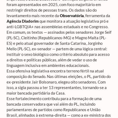
foram apresentados em 2025, com foco majoritário em
restringir direitos de pessoas trans. Os dados são do
levantamento mais recente da
Observatória
, ferramenta da
Agência Diadorim
que monitora a atuação legislativa pró e
anti-LGBTQIA+ nas assembleias estaduais e no Congresso.
Em comum, os textos — assinados pelos senadores Jorge Seif
(PL-SC), Cleitinho (Republicanos-MG) e Magno Malta (PL-
ES) e pelo atual governador de Santa Catarina, Jorginho
Mello (PL-SC), ex-senador — partem de uma lógica central:
instituir o sexo biológico como critério absoluto para acesso
a direitos e políticas públicas, além de vedar o uso de
linguagem inclusiva em ambientes educacionais.
Essa ofensiva legislativa encontra terreno fértil na atual
composição do Senado. Nas últimas eleições, o PL, partido do
ex-presidente Jair Bolsonaro, elegeu oito senadores. Com
isso, a sigla passou a ter 13 representantes, tornando-se a
maior bancada partidária da Casa.
Esse fortalecimento contribuiu para a formação de uma
bancada conservadora que vai além do PL, incluindo
parlamentares de partidos como Republicanos e União
Brasil, alinhados à extrema-direita — como a ex-ministra dos