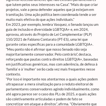
que lutem pelos seus interesses na Casa”. “Mais do que criar
projetos, vale a pena defender aqueles que já estejam em
tramitação. Uma ação política bem coordenada tende a ser
muito mais efetiva do que ações individuais.”
Em 2023, por exemplo, lembra Vasquez, o Senado lançou um
guia de inclusão e diversidade LGBTQIA+ e, em 2024,
aprovou, através do Projeto de Lei Complementar (PLP)
150/2021 de Fabiano Contarato (PT-ES), uma lei que
garante celas específicas para a comunidade LGBTQIA+.
“Meu ponto não é afirmar que nosso Senado não seja
majoritariamente conservador. Pelo contrário”, destaca,
reforçando que pautas contra direitos LGBTQIA+, baseadas
em justificativas genéricas, mas com aderência, de defesa à
‘família’ e à ‘mulher’ serão cada vez mais frequentes nesse
contexto.
“Por isso é importante nos atentarmos a quais ações podem
ultrapassar a mera sinalização para o reduto eleitoral de
parlamentares conservadores agindo individualmente, como
até agora parece ser o caso dos PLs de 2025, e quais ações
são coletivamente articuladas e podem de fato se
concretizar em ataque a direitos”, afirma. “Obviamente que