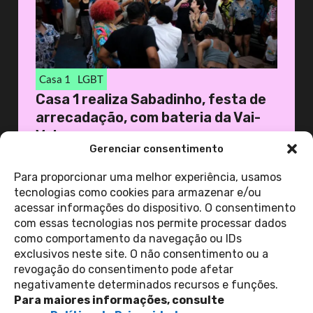
Casa 1
LGBT
Casa 1 realiza Sabadinho, festa de
arrecadação, com bateria da Vai-
Vai
Gerenciar consentimento
19 de novembro de 2025
Casa 1
Para proporcionar uma melhor experiência, usamos
tecnologias como cookies para armazenar e/ou
acessar informações do dispositivo. O consentimento
ver todas as
com essas tecnologias nos permite processar dados
notícias
como comportamento da navegação ou IDs
exclusivos neste site. O não consentimento ou a
revogação do consentimento pode afetar
Contato
negativamente determinados recursos e funções.
Política de Privacidade
Perguntas Frequentes
Para maiores informações, consulte
copyright 2026