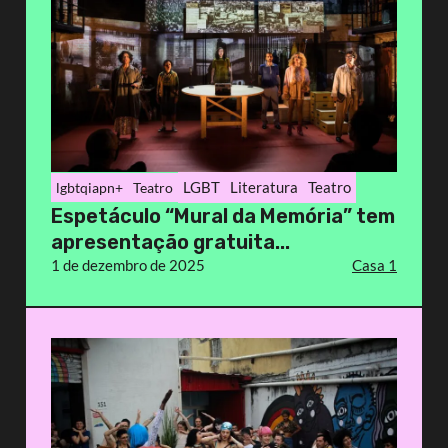
LGBT
Literatura
Teatro
lgbtqiapn+
Teatro
Espetáculo “Mural da Memória” tem
apresentação gratuita...
1 de dezembro de 2025
Casa 1