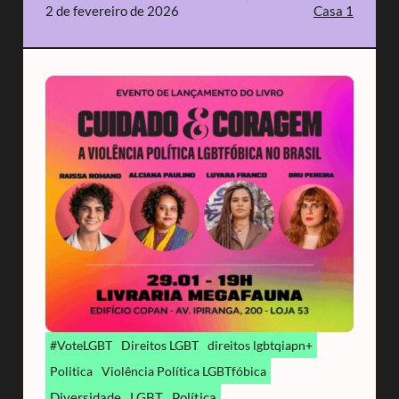
2 de fevereiro de 2026
Casa 1
#VoteLGBT
Direitos LGBT
direitos lgbtqiapn+
Politica
Violência Política LGBTfóbica
Diversidade
LGBT
Política