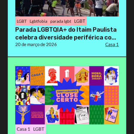
LGBT
LGBT
Lgbtfobia
parada lgbt
Parada LGBTQIA+ do Itaim Paulista
celebra diversidade periférica co...
20 de março de 2026
Casa 1
Casa 1
LGBT