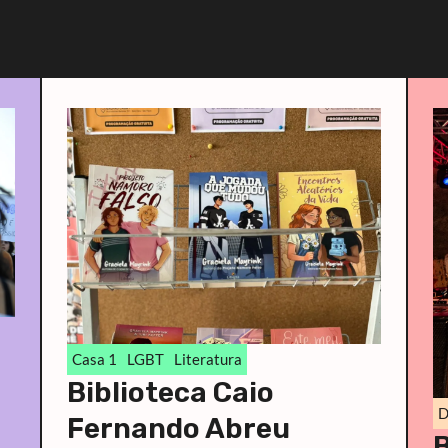
Casa 1
LGBT
Literatura
Biblioteca Caio
D
Fernando Abreu