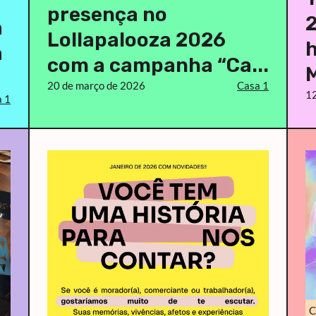
presença no
2
a
Lollapalooza 2026
h
a
com a campanha “Ca...
M
20 de março de 2026
Casa 1
12
 1
C