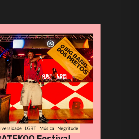
iversidade
LGBT
Música
Negritude
BATEKOO Festival