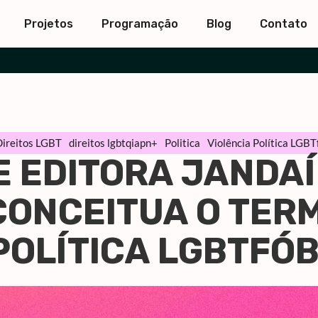
Projetos
Programação
Blog
Contato
Direitos LGBT
direitos lgbtqiapn+
Politica
Violência Política LGBT
E EDITORA JANDA
CONCEITUA O TER
POLÍTICA LGBTFÓ