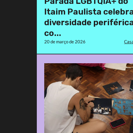
Parada LGBTQIA+ do
Itaim Paulista celebr
diversidade periféric
co...
20 de março de 2026
Casa