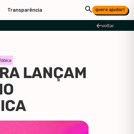
quero ajudar!
Transparência
voltar
fóbica
ÍRA LANÇAM
MO
BICA