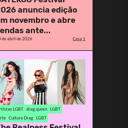
2026 anuncia edição
em novembro e abre
endas ante...
 de abril de 2026
Casa 1
rtistas LGBT
drag queen
LGBT
rte
Cultura Drag
LGBT
he Realness Festival