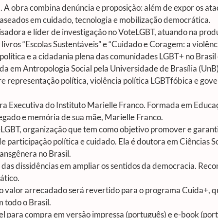
l. A obra combina denúncia e proposição: além de expor os ata
seados em cuidado, tecnologia e mobilização democrática.
quisadora e líder de investigação no VoteLGBT, atuando na pro
 livros “Escolas Sustentáveis” e “Cuidado e Coragem: a violênci
política e a cidadania plena das comunidades LGBT+ no Brasil
da em Antropologia Social pela Universidade de Brasília (UnB
e representação política, violência política LGBTfóbica e gov
ra Executiva do Instituto Marielle Franco. Formada em Educaç
legado e memória de sua mãe, Marielle Franco.
eLGBT, organização que tem como objetivo promover e garantir
 participação política e cuidado. Ela é doutora em Ciências So
transgênera no Brasil.
 das dissidências em ampliar os sentidos da democracia. Rec
ático.
o valor arrecadado será revertido para o programa Cuida+, qu
 todo o Brasil.
ível para compra em versão impressa (português) e e-book (port