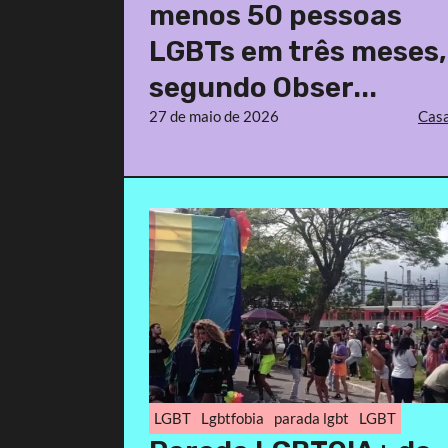
menos 50 pessoas
LGBTs em três meses,
segundo Obser...
27 de maio de 2026
Casa
LGBT
Lgbtfobia
parada lgbt
LGBT