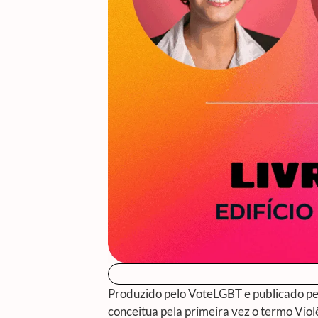
Produzido pelo VoteLGBT e publicado pel
conceitua pela primeira vez o termo Viol