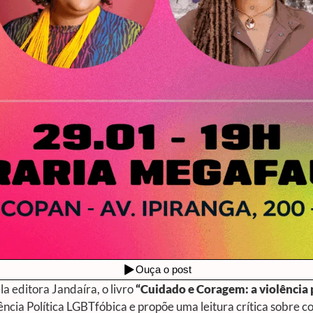
a editora Jandaíra, o livro
“Cuidado e Coragem: a violência 
ência Política LGBTfóbica e propõe uma leitura crítica sobre c