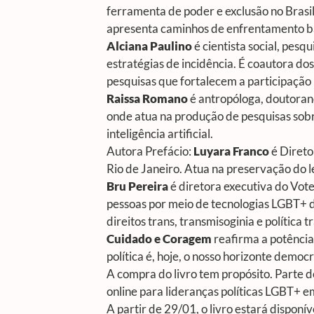
ferramenta de poder e exclusão no Brasi
apresenta caminhos de enfrentamento ba
Alciana Paulino
é cientista social, pes
estratégias de incidência. É coautora dos
pesquisas que fortalecem a participação 
Raissa Romano
é antropóloga, doutoran
onde atua na produção de pesquisas sobr
inteligência artificial.
Autora Prefácio:
Luyara Franco
é Direto
Rio de Janeiro. Atua na preservação do 
Bru Pereira
é diretora executiva do Vot
pessoas por meio de tecnologias LGBT+ de
direitos trans, transmisoginia e política 
Cuidado e Coragem
reafirma a potência
política é, hoje, o nosso horizonte democr
A compra do livro tem propósito. Parte d
online para lideranças políticas LGBT+ em
A partir de 29/01, o livro estará dispon