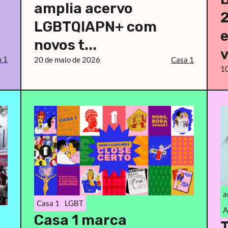
amplia acervo
LGBTQIAPN+ com
novos t...
v
 1
20 de maio de 2026
Casa 1
10
a
Casa 1
LGBT
A
Casa 1 marca
T