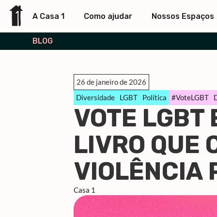
A Casa 1
Como ajudar
Nossos Espaços
BLOG
26 de janeiro de 2026
Diversidade
LGBT
Política
#VoteLGBT
VOTE LGBT 
LIVRO QUE 
VIOLÊNCIA 
Casa 1