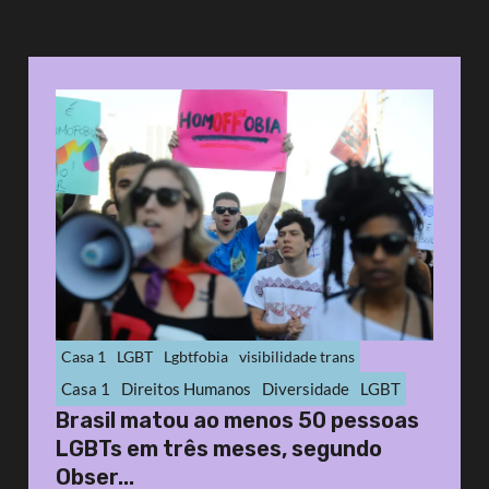
Casa 1
LGBT
Lgbtfobia
visibilidade trans
Casa 1
Direitos Humanos
Diversidade
LGBT
Brasil matou ao menos 50 pessoas
LGBTs em três meses, segundo
Obser...