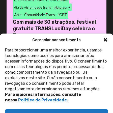
dia da visibilidade trans
lgbtqiapn+
Arte
Comunidade Trans
LGBT
Com mais de 30 atrações, festival
gratuito TRANSLuciDay celebra o
D...
Gerenciar consentimento
26 de janeiro de 2026
Casa 1
Para proporcionar uma melhor experiência, usamos
tecnologias como cookies para armazenar e/ou
acessar informações do dispositivo. O consentimento
ver todas as
com essas tecnologias nos permite processar dados
notícias
como comportamento da navegação ou IDs
exclusivos neste site. O não consentimento ou a
revogação do consentimento pode afetar
Contato
negativamente determinados recursos e funções.
Política de Privacidade
Perguntas Frequentes
Para maiores informações, consulte
copyright 2026
nossa
Política de Privacidade
.
siga-nos nas redes sociais