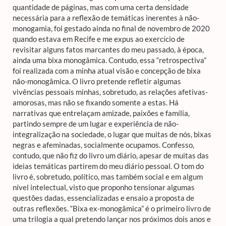
quantidade de páginas, mas com uma certa densidade
necessária para a reflexão de temáticas inerentes à não-
monogamia, foi gestado ainda no final de novembro de 2020
quando estava em Recife e me expus ao exercício de
revisitar alguns fatos marcantes do meu passado, à época,
ainda uma bixa monogâmica. Contudo, essa “retrospectiva”
foi realizada com a minha atual visão e concepção de bixa
não-monogâmica. O livro pretende refletir algumas
vivências pessoais minhas, sobretudo, as relações afetivas-
amorosas, mas não se fixando somente a estas. Há
narrativas que entrelaçam amizade, paixões e família,
partindo sempre de um lugar e experiência de não-
integralização na sociedade, o lugar que muitas de nós, bixas
negras e afeminadas, socialmente ocupamos. Confesso,
contudo, que não fiz do livro um diário, apesar de muitas das
ideias temáticas partirem do meu diário pessoal. O tom do
livro é, sobretudo, político, mas também social e em algum
nível intelectual, visto que proponho tensionar algumas
questões dadas, essencializadas e ensaio a proposta de
outras reflexões. “Bixa ex-monogâmica” é o primeiro livro de
uma trilogia a qual pretendo lançar nos próximos dois anos e