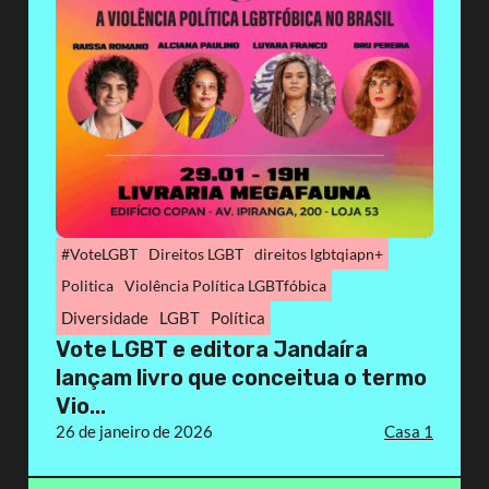
#VoteLGBT
Direitos LGBT
direitos lgbtqiapn+
Politica
Violência Política LGBTfóbica
Diversidade
LGBT
Política
Vote LGBT e editora Jandaíra
lançam livro que conceitua o termo
Vio...
26 de janeiro de 2026
Casa 1