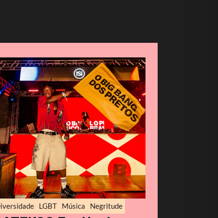
iversidade
LGBT
Música
Negritude