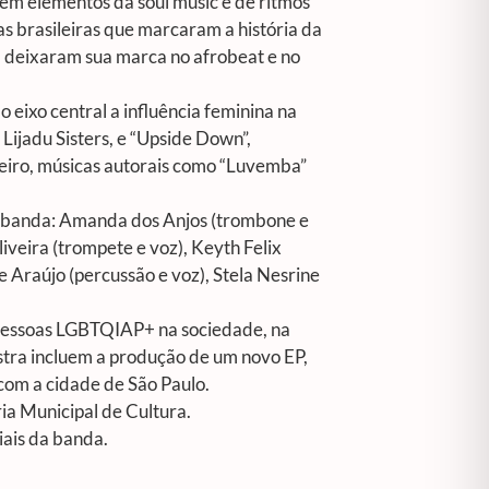
bém elementos da soul music e de ritmos
s brasileiras que marcaram a história da
m deixaram sua marca no afrobeat e no
eixo central a influência feminina na
 Lijadu Sisters, e “Upside Down”,
teiro, músicas autorais como “Luvemba”
a banda: Amanda dos Anjos (trombone e
iveira (trompete e voz), Keyth Felix
he Araújo (percussão e voz), Stela Nesrine
e pessoas LGBTQIAP+ na sociedade, na
stra incluem a produção de um novo EP,
com a cidade de São Paulo.
 Municipal de Cultura.
iais da banda.