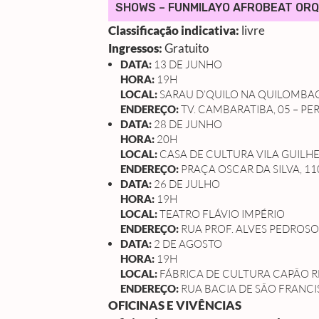
SHOWS – FUNMILAYO AFROBEAT ORQ
Classificação indicativa:
livre
Ingressos:
Gratuito
DATA:
13 DE JUNHO
HORA:
19H
LOCAL:
SARAU D’QUILO NA QUILOMBA
ENDEREÇO:
TV. CAMBARATIBA, 05 – PE
DATA:
28 DE JUNHO
HORA:
20H
LOCAL:
CASA DE CULTURA VILA GUILH
ENDEREÇO:
PRAÇA OSCAR DA SILVA, 11
DATA:
26 DE JULHO
HORA:
19H
LOCAL:
TEATRO FLÁVIO IMPÉRIO
ENDEREÇO:
RUA PROF. ALVES PEDROSO,
DATA:
2 DE AGOSTO
HORA:
19H
LOCAL:
FÁBRICA DE CULTURA CAPÃO
ENDEREÇO:
RUA BACIA DE SÃO FRANCI
OFICINAS E VIVÊNCIAS