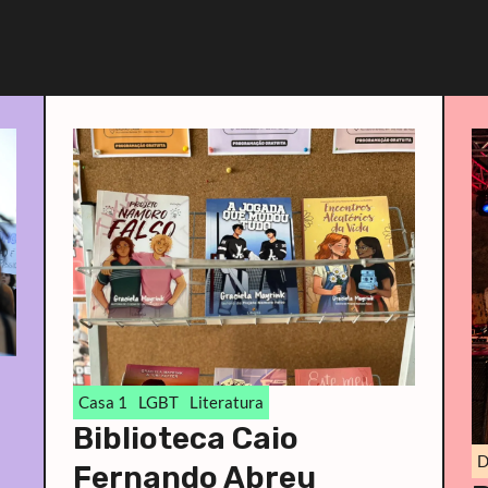
Casa 1
LGBT
Literatura
Biblioteca Caio
D
Fernando Abreu