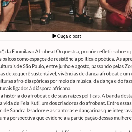
no”, da Funmilayo Afrobeat Orquestra, propõe refletir sobre o
lcos como espaços de resistência política e poética. As apres
culturais de São Paulo, entre junho e agosto, passando pelas Zo
cinas de xequerê sustentável, vivências de dança afrobeat e um
lturas afro-diaspóricas por meio da música, da dança e do faz
turais ligados à diáspora africana.
 história do afrobeat e de suas raízes políticas. A banda de
a vida de Fela Kuti, um dos criadores do afrobeat. Entre essas
além de Sandra Izsadore e as cantoras e dançarinas que integrav
de uma perspectiva que evidencia a participação dessas mulhere