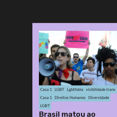
Casa 1
LGBT
Lgbtfobia
visibilidade trans
Casa 1
Direitos Humanos
Diversidade
LGBT
Brasil matou ao