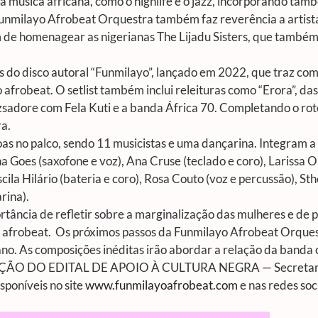
da música africana, como o highlife e o jazz, incorporando tam
 Funmilayo Afrobeat Orquestra também faz reverência a artista
m de homenagear as nigerianas The Lijadu Sisters, que també
do disco autoral “Funmilayo”, lançado em 2022, que traz como 
o afrobeat. O setlist também inclui releituras como “Erora”, das
zsadore com Fela Kuti e a banda África 70. Completando o ro
a.
as no palco, sendo 11 musicistas e uma dançarina. Integram 
 Goes (saxofone e voz), Ana Cruse (teclado e coro), Larissa Ol
scila Hilário (bateria e coro), Rosa Couto (voz e percussão), St
rina).
ortância de refletir sobre a marginalização das mulheres e d
 do afrobeat. Os próximos passos da Funmilayo Afrobeat Orque
no. As composições inéditas irão abordar a relação da banda 
 EDIÇÃO DO EDITAL DE APOIO À CULTURA NEGRA — Secretaria
sponíveis no site
www.funmilayoafrobeat.com
e nas redes soc