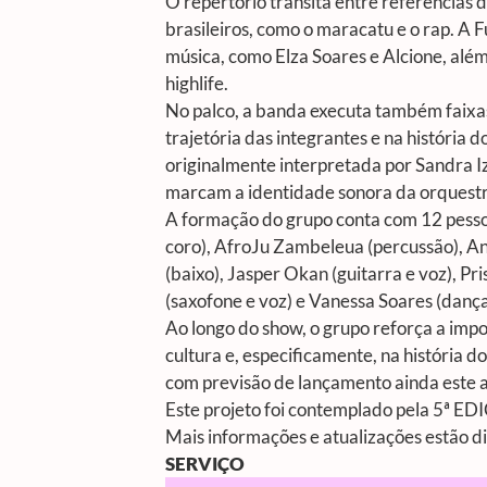
O repertório transita entre referências 
brasileiros, como o maracatu e o rap. A
música, como Elza Soares e Alcione, alé
highlife.
No palco, a banda executa também faixas 
trajetória das integrantes e na história d
originalmente interpretada por Sandra I
marcam a identidade sonora da orquestr
A formação do grupo conta com 12 pesso
coro), AfroJu Zambeleua (percussão), Ana
(baixo), Jasper Okan (guitarra e voz), Pri
(saxofone e voz) e Vanessa Soares (dança
Ao longo do show, o grupo reforça a imp
cultura e, especificamente, na história
com previsão de lançamento ainda este a
Este projeto foi contemplado pela 5ª
Mais informações e atualizações estão di
SERVIÇO