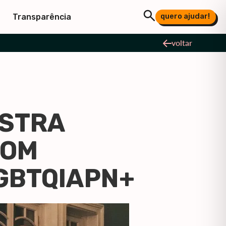
quero ajudar!
Transparência
voltar
ESTRA
COM
LGBTQIAPN+