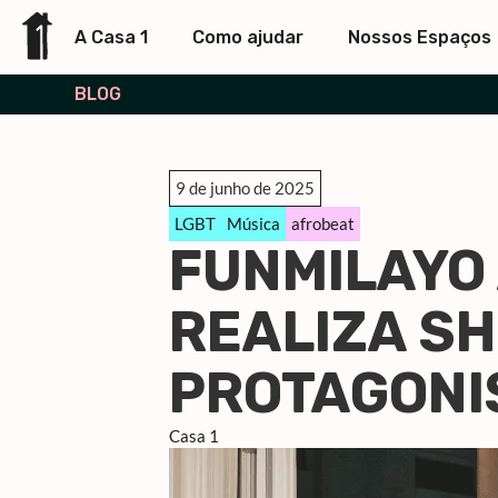
A Casa 1
Como ajudar
Nossos Espaços
BLOG
9 de junho de 2025
LGBT
Música
afrobeat
FUNMILAYO
REALIZA S
PROTAGONI
Casa 1