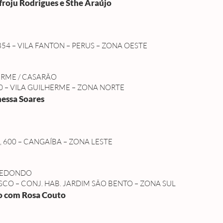
roju Rodrigues e Sthe Araújo
 354 – VILA FANTON – PERUS – ZONA OESTE
ERME / CASARÃO
0 – VILA GUILHERME – ZONA NORTE
essa Soares
 600 – CANGAÍBA – ZONA LESTE
 REDONDO
SCO – CONJ. HAB. JARDIM SÃO BENTO – ZONA SUL
ro com Rosa Couto