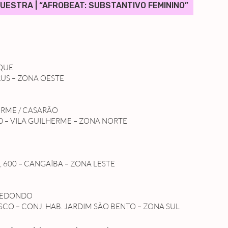
UESTRA | “AFROBEAT: SUBSTANTIVO FEMININO”
QUE
RUS – ZONA OESTE
ERME / CASARÃO
0 – VILA GUILHERME – ZONA NORTE
 600 – CANGAÍBA – ZONA LESTE
 REDONDO
SCO – CONJ. HAB. JARDIM SÃO BENTO – ZONA SUL