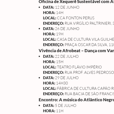
Oficina de Xequerê Sustentável com Af
DATA:
12 DE JUNHO
HORA:
14H
LOCAL:
CCA FONTON PERUS
ENDEREÇO:
RUA VIRGÍLIO PALTRINIERI,
DATA:
26 DE JUNHO
HORA:
19H
LOCAL:
CASA DE CULTURA VILA GUILH
ENDEREÇO:
PRAÇA OSCAR DA SILVA, 11
Vivência de Afrobeat – Dança com Van
DATA:
22 DE JULHO
HORA:
15H
LOCAL:
TEATRO FLÁVIO IMPÉRIO
ENDEREÇO:
RUA PROF. ALVES PEDROSO,
DATA:
29 DE JULHO
HORA:
14H30
LOCAL:
FÁBRICA DE CULTURA CAPÃO
ENDEREÇO:
RUA BACIA DE SÃO FRANCI
Encontro: A música do Atlântico Neg
DATA:
5 DE JULHO
HORA:
11H