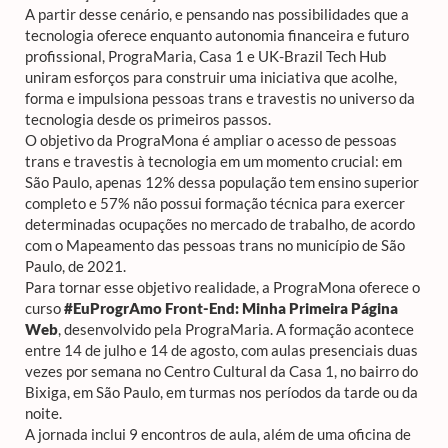
A partir desse cenário, e pensando nas possibilidades que a
tecnologia oferece enquanto autonomia financeira e futuro
profissional, PrograMaria, Casa 1 e UK-Brazil Tech Hub
uniram esforços para construir uma iniciativa que acolhe,
forma e impulsiona pessoas trans e travestis no universo da
tecnologia desde os primeiros passos.
O objetivo da PrograMona é ampliar o acesso de pessoas
trans e travestis à tecnologia em um momento crucial: em
São Paulo, apenas 12% dessa população tem ensino superior
completo e 57% não possui formação técnica para exercer
determinadas ocupações no mercado de trabalho, de acordo
com o Mapeamento das pessoas trans no município de São
Paulo, de 2021.
Para tornar esse objetivo realidade, a PrograMona oferece o
curso
#EuProgrAmo Front-End: Minha Primeira Página
Web
, desenvolvido pela PrograMaria. A formação acontece
entre 14 de julho e 14 de agosto, com aulas presenciais duas
vezes por semana no Centro Cultural da Casa 1, no bairro do
Bixiga, em São Paulo, em turmas nos períodos da tarde ou da
noite.
A jornada inclui 9 encontros de aula, além de uma oficina de