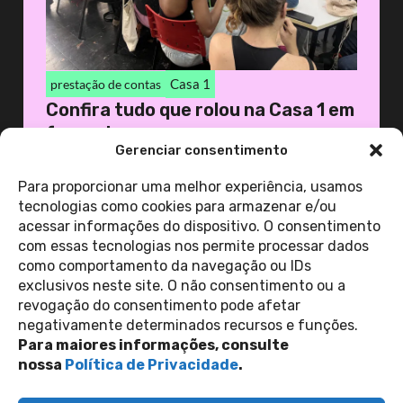
Casa 1
prestação de contas
Confira tudo que rolou na Casa 1 em
fevereiro
Gerenciar consentimento
17 de março de 2026
Casa 1
Para proporcionar uma melhor experiência, usamos
tecnologias como cookies para armazenar e/ou
acessar informações do dispositivo. O consentimento
ver todas as
com essas tecnologias nos permite processar dados
notícias
como comportamento da navegação ou IDs
exclusivos neste site. O não consentimento ou a
revogação do consentimento pode afetar
Contato
negativamente determinados recursos e funções.
Política de Privacidade
Perguntas Frequentes
Para maiores informações, consulte
copyright 2026
nossa
Política de Privacidade
.