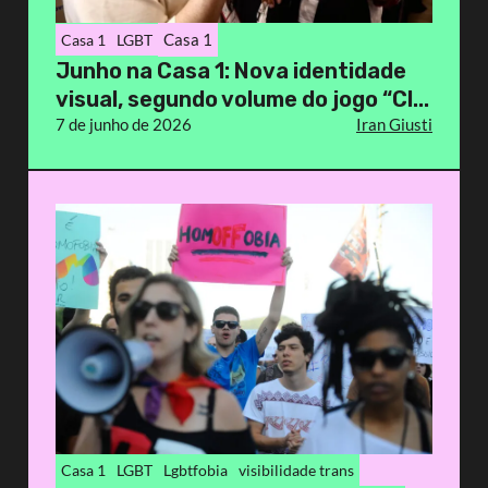
Casa 1
Casa 1
LGBT
Junho na Casa 1: Nova identidade
visual, segundo volume do jogo “Cl...
7 de junho de 2026
Iran Giusti
Casa 1
LGBT
Lgbtfobia
visibilidade trans