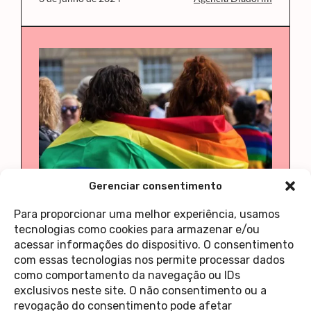
Gerenciar consentimento
parada lgbt
Folha Press
LGBT
Paradas LGBTQIA+ se espalham
Para proporcionar uma melhor experiência, usamos
pela Grande SP e enfrentam
tecnologias como cookies para armazenar e/ou
acessar informações do dispositivo. O consentimento
resistência
com essas tecnologias nos permite processar dados
2 de agosto de 2022
Folha Press
como comportamento da navegação ou IDs
exclusivos neste site. O não consentimento ou a
revogação do consentimento pode afetar