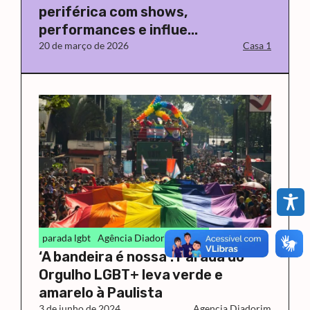
periférica com shows,
performances e influe...
20 de março de 2026
Casa 1
parada lgbt
Agência Diadorim
LGBT
‘A bandeira é nossa’: Parada do
Orgulho LGBT+ leva verde e
amarelo à Paulista
3 de junho de 2024
Agencia Diadorim