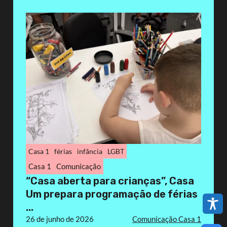
Casa 1
férias
infância
LGBT
Casa 1
Comunicação
“Casa aberta para crianças”, Casa
Um prepara programação de férias
...
26 de junho de 2026
Comunicação Casa 1