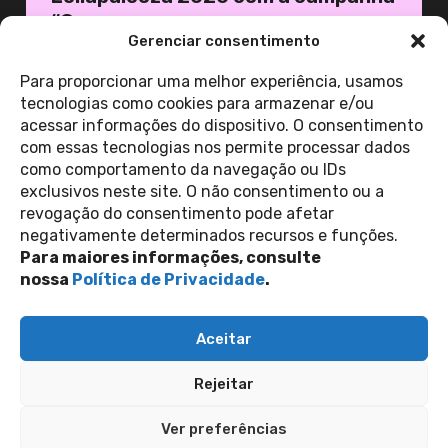
“Ca...
Gerenciar consentimento
20 de março de 2026
Casa 1
Para proporcionar uma melhor experiência, usamos
tecnologias como cookies para armazenar e/ou
acessar informações do dispositivo. O consentimento
ver todas as
com essas tecnologias nos permite processar dados
notícias
como comportamento da navegação ou IDs
exclusivos neste site. O não consentimento ou a
revogação do consentimento pode afetar
Contato
negativamente determinados recursos e funções.
Política de Privacidade
Perguntas Frequentes
Para maiores informações, consulte
copyright 2026
nossa
Política de Privacidade
.
siga-nos nas redes sociais
Aceitar
Inscreva-se na nossa newsletter
Rejeitar
Enviar
Ver preferências