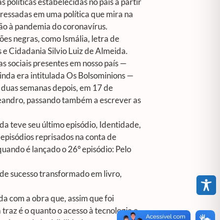
s políticas estabelecidas no país a partir
eressadas em uma política que mira na
ção à pandemia do coronavírus.
es negras, como Ismália, letra de
 e Cidadania Silvio Luiz de Almeida.
as sociais presentes em nosso país —
inda era intitulada Os Bolsominions —
de duas semanas depois, em 17 de
 Leandro, passando também a escrever as
a teve seu último episódio, Identidade,
 episódios reprisados na conta de
quando é lançado o 26º episódio: Pelo
ande sucesso transformado em livro,
ada com a obra que, assim que foi
traz é o quanto o acesso à tecnologia e