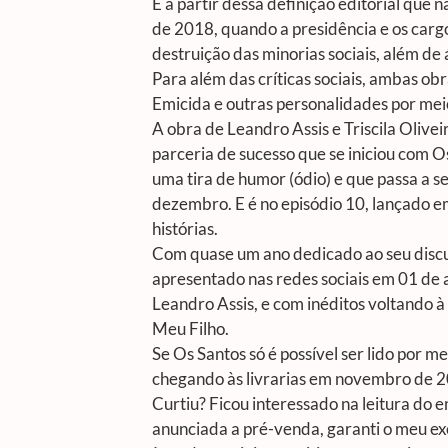
É a partir dessa definição editorial que n
de 2018, quando a presidência e os carg
destruição das minorias sociais, além de
Para além das críticas sociais, ambas o
Emicida e outras personalidades por meio
A obra de Leandro Assis e Triscila Olive
parceria de sucesso que se iniciou com 
uma tira de humor (ódio) e que passa a s
dezembro. E é no episódio 10, lançado e
histórias.
Com quase um ano dedicado ao seu discur
apresentado nas redes sociais em 01 de a
Leandro Assis, e com inéditos voltando à
Meu Filho.
Se Os Santos só é possível ser lido por m
chegando às livrarias em novembro de 
Curtiu? Ficou interessado na leitura do e
anunciada a pré-venda, garanti o meu exem