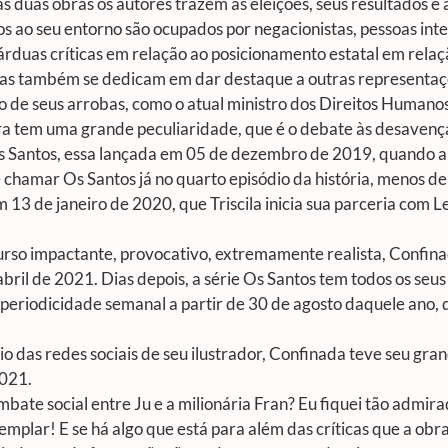
as duas obras os autores trazem as eleições, seus resultados e a
os ao seu entorno são ocupados por negacionistas, pessoas int
 árduas críticas em relação ao posicionamento estatal em rela
bras também se dedicam em dar destaque a outras representaçõ
 de seus arrobas, como o atual ministro dos Direitos Humanos
ira tem uma grande peculiaridade, que é o debate às desavenç
Os Santos, essa lançada em 05 de dezembro de 2019, quando a
e chamar Os Santos já no quarto episódio da história, menos 
m 13 de janeiro de 2020, que Triscila inicia sua parceria com
so impactante, provocativo, extremamente realista, Confinad
bril de 2021. Dias depois, a série Os Santos tem todos os seus
 periodicidade semanal a partir de 30 de agosto daquele ano, 
eio das redes sociais de seu ilustrador, Confinada teve seu gr
2021.
mbate social entre Ju e a milionária Fran? Eu fiquei tão admir
plar! E se há algo que está para além das críticas que a obra 