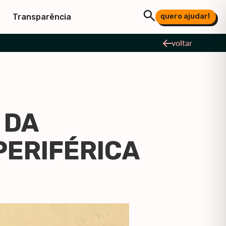
quero ajudar!
Transparência
voltar
 DA
PERIFÉRICA