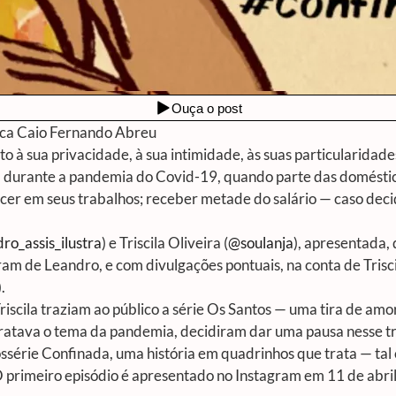
teca Caio Fernando Abreu
to à sua privacidade, à sua intimidade, às suas particularidade
 durante a pandemia do Covid-19, quando parte das doméstica
cer em seus trabalhos; receber metade do salário — caso deci
ro_assis_ilustra
) e Triscila Oliveira (
@soulanja
), apresentada,
ram de Leandro, e com divulgações pontuais, na conta de Trisci
.
scila traziam ao público a série Os Santos — uma tira de amor 
tratava o tema da pandemia, decidiram dar uma pausa nesse t
ossérie Confinada, uma história em quadrinhos que trata — ta
. O primeiro episódio é apresentado no Instagram em 11 de abr