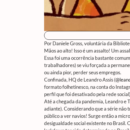
Por Daniele Gross, voluntária da Biblio
Mãos ao alto! Isso é um assalto! Um assal
Essa foi uma ocorrência bastante comum
trabalhadores) se viu forçada a permane
ou ainda pior, perder seus empregos.
Confinada, HQ de Leandro Assis (
@leand
formato folhetinesco, na conta do Instag
perfil que foi desativado pela rede social)
Até a chegada da pandemia, Leandro e Tri
adiante). Considerando que a série não 
público a ver navios! Surge então a micr
desigualdade social existente no Brasil