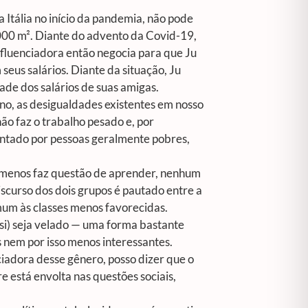
a Itália no início da pandemia, não pode
.000 m². Diante do advento da Covid-19,
nfluenciadora então negocia para que Ju
eus salários. Diante da situação, Ju
dade dos salários de suas amigas.
ino, as desigualdades existentes em nosso
não faz o trabalho pesado e, por
entado por pessoas geralmente pobres,
ito menos faz questão de aprender, nenhum
scurso dos dois grupos é pautado entre a
mum às classes menos favorecidas.
 si) seja velado — uma forma bastante
 nem por isso menos interessantes.
iadora desse gênero, posso dizer que o
e está envolta nas questões sociais,