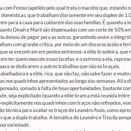
.
a com Feioso (apelido pelo qual trata o marido) que, estando n
rês domésticas, que trabalham diariamente em seu duplex de 1
rem para a casa para cuidarem das suas famílias. É quando a i
uanto Dinah e Marli são dispensadas com um corte de 50% em s
ela deixou de pagar para as outras, garantindo assim a integri
lham com grande crítica, por meio de um discurso ácido e fer
 que se encontram em pontos extremos: a elite brasileira, que 
em ter quem execute essas tarefas; e o extremo a ela, repres
para se dedicarem a outros trabalhos que não os braçais.
trabalhadora e a elite, rica, que não faz, não sabe fazer e mu
as nos quadrinhos apresentados ao longo das semanas. Ali o di
mpensado, somado à falta de boas oportunidades, bastante co
e, seja explicitado (quando a elite branca está reunida entre
 explicitamente nos quadrinhos com traços não refinados, mas
 técnica para avaliar os traços de Leandro Assis, como aprec
as que a dupla trabalha. A temática de Leandro e Triscila sempr
ssa sociedade.