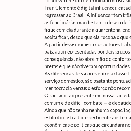
lockdown ter sido determinado no Brasil
Fran Clemente é digital influencer, casad
regressar ao Brasil. A influencer tem t
as funcionárias manifestam o desejo de i
fique com ela durante a quarentena, enq
aceita ficar, desde que ela receba o que 
A partir desse momento, os autores traba
país, aqui representadas por dois grupos
consequência, não abre mão do conforto 
pretas e que não tiveram oportunidades 
As diferenças de valores entre a classe 
serviço doméstico, são bastante pontuad
meritocracia versus o esforço não reco
O racismo tão presente em nossa sociedad
comum e de difícil combate — é debatido
Ainda que não tenha nenhuma capacitação
estilo do ilustrador é pertinente aos tem
econômicas e políticas que circundam no