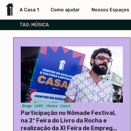
A Casa 1
Como ajudar
Nossos Espaços
TAG: MÚSICA
Bixiga
LGBT
Música
Casa 1
Participação no Nômade Festival,
na 2ª Feira do Livro da Rocha e
realização da XI Feira de Empreg...