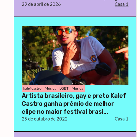
29 de abril de 2026
Casa 1
kalef castro
Música
LGBT
Música
Artista brasileiro, gay e preto Kalef
Castro ganha prêmio de melhor
clipe no maior festival brasi...
25 de outubro de 2022
Casa 1