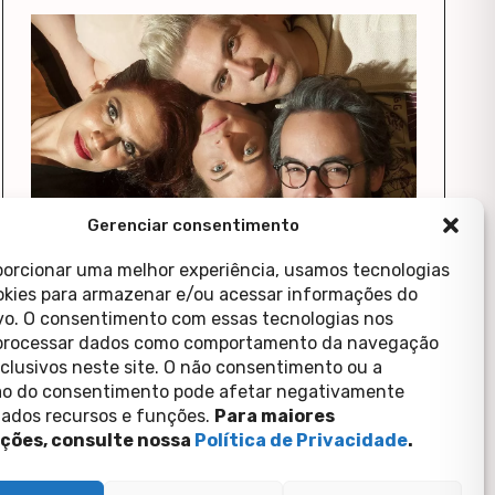
Gerenciar consentimento
LGBT
Música
shows
Tetro
ColunaViada
Sem categoria
Coluna Viada 03.05 a 05.05
porcionar uma melhor experiência, usamos tecnologias
3 de maio de 2019
Iran Giusti
kies para armazenar e/ou acessar informações do
ivo. O consentimento com essas tecnologias nos
processar dados como comportamento da navegação
xclusivos neste site. O não consentimento ou a
o do consentimento pode afetar negativamente
ados recursos e funções.
Para maiores
ções, consulte nossa
Política de Privacidade
.
copyright 2026