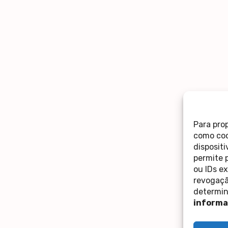
Para pro
como coo
disposit
permite 
ou IDs e
revogaçã
determin
informa