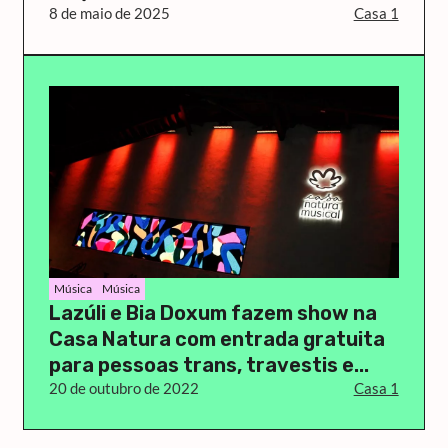
8 de maio de 2025
Casa 1
Música
Música
Lazúli e Bia Doxum fazem show na
Casa Natura com entrada gratuita
para pessoas trans, travestis e...
20 de outubro de 2022
Casa 1