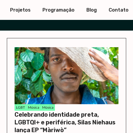
Projetos
Programação
Blog
Contato
LGBT
Música
Música
Celebrando identidade preta,
LGBTQI+ e periférica, Silas Niehaus
lança EP “Màriwò”