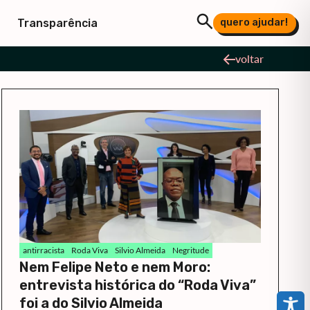
quero ajudar!
Transparência
voltar
antirracista
Roda Viva
Silvio Almeida
Negritude
Nem Felipe Neto e nem Moro:
entrevista histórica do “Roda Viva”
foi a do Silvio Almeida