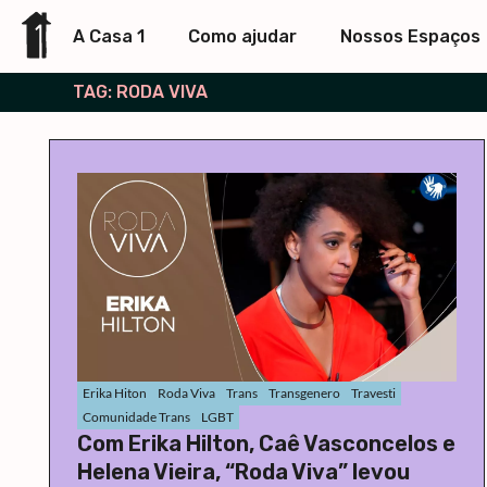
A Casa 1
Como ajudar
Nossos Espaços
TAG: RODA VIVA
Erika Hiton
Roda Viva
Trans
Transgenero
Travesti
Comunidade Trans
LGBT
Com Erika Hilton, Caê Vasconcelos e
Helena Vieira, “Roda Viva” levou