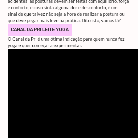
acidentes: as posturas devem ser feitas com equilíbrio, força
e conforto, e caso sinta alguma dor e desconforto, é um
sinal de que talvez não seja a hora de realizar a postura ou
que deve pegar mais leve na prática. Dito isto, vamos lá?
CANAL DA PRI LEITE YOGA
O
Canal da Pri
é uma ótima indicação para quem nunca fez
yoga e quer começar a experimentar.