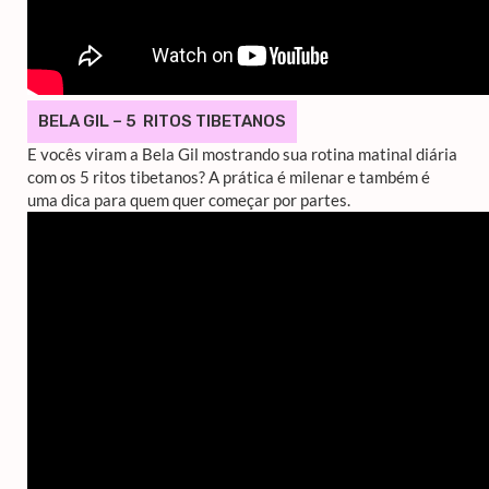
BELA GIL – 5 RITOS TIBETANOS
E vocês viram a Bela Gil mostrando sua rotina matinal diária
com os 5 ritos tibetanos? A prática é milenar e também é
uma dica para quem quer começar por partes.