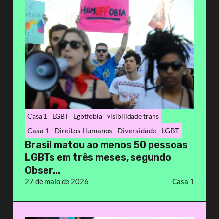
Casa 1
LGBT
Lgbtfobia
visibilidade trans
Casa 1
Direitos Humanos
Diversidade
LGBT
Brasil matou ao menos 50 pessoas
LGBTs em três meses, segundo
Obser...
27 de maio de 2026
Casa 1