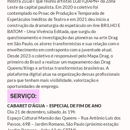
mostra ZLGBT que reuniu artistas LGBTQIAPN+ da Zona
Leste da capital paulista. Em 2020 o coletivo foi
contemplado no Proac de Produção e Temporada de
Espetáculos Inéditos de Teatro e em 2021 deu início a
construção da dramaturgia do espetáculo on-line
BRILHO E
BATOM – Uma Vivência Editada
, que surgiu do
questionamento e investigação das pioneiras na arte Drag
em São Paulo, os atores transformistas e sua relação com o
envelhecimento em contraponto com a juventude atual.
Desde 2023 o coletivo é responsável pelo Mapa Drag, o
primeiro do Brasil a realizar um mapeamento das Drag
Queens/Kings e artistas transformistas brasileiras. A
plataforma digital atua na organização dessas profissionais
para que tenham mais visibilidade, valorização e
oportunidades de emprego.
SERVIÇO:
CABARET D’ÁGUA – ESPECIAL DE FIM DE ANO
Dia 21 de dezembro, sábado, às 19h
Espaço Cultural Mansão das Queens – Rua Antônio Luís dos
Passos, 69B – Jardim Romano, São Paulo (próximo estação
Jardim Romano – linha 12 da CPTM)