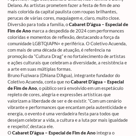
Delano. As artistas prometem fazer a festa de fim de ano
mais colorida da capital paulista com roupas brilhantes,
perucas de várias cores, maquiagem e, claro, muito close.
Diversão para toda a família, o
Cabaret D’água – Especial de
Fim de Ano
marca a despedida de 2024 com performances
coloridas e momentos de reflexão, destacando a força da
comunidade LGBTQIAPN+ e periférica. O Coletivo Acuenda,
com mais de uma década de atuação, é referência na
promoção da “Cultura Drag” e no fortalecimento de artistas
e ações culturais que celebram a diversidade, a resistência e
a arte em suas múltiplas formas.
Bruno Fuziwara (Dhiana D’Agua), integrante fundador do
Coletivo Acuenda, conta que no
Cabaret D’água – Especial
de Fim de Ano
, o público será envolvido em um espetáculo
repleto de cores, alegria e expressões artísticas que
valorizam a liberdade de ser e de existir. “Com um cenário
vibrante e performances que encantam pela autenticidade e
energia, o evento é uma verdadeira festa para todos que
desejam celebrar a vida, a cultura e a luta por mais igualdade
e respeito”, destaca ele.
O
Cabaret D’água – Especial de Fim de Ano
integra o