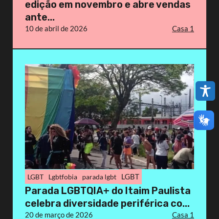
edição em novembro e abre vendas
ante...
10 de abril de 2026
Casa 1
LGBT
LGBT
Lgbtfobia
parada lgbt
Parada LGBTQIA+ do Itaim Paulista
celebra diversidade periférica co...
20 de março de 2026
Casa 1