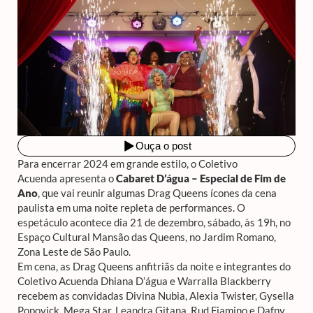
Para encerrar 2024 em grande estilo, o Coletivo
Acuenda apresenta o
Cabaret D’água – Especial de Fim de
Ano
, que vai reunir algumas Drag Queens ícones da cena
paulista em uma noite repleta de performances. O
espetáculo acontece dia 21 de dezembro, sábado, às 19h, no
Espaço Cultural Mansão das Queens, no Jardim Romano,
Zona Leste de São Paulo.
Em cena, as Drag Queens anfitriãs da noite e integrantes do
Coletivo Acuenda Dhiana D’água e Warralla Blackberry
recebem as convidadas Divina Nubia, Alexia Twister, Gysella
Popovick, Mega Star, Leandra Gitana, Rud Fiamino e Dafny