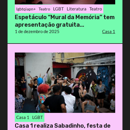
LGBT
Literatura
Teatro
lgbtqiapn+
Teatro
Espetáculo “Mural da Memória” tem
apresentação gratuita...
1 de dezembro de 2025
Casa 1
Casa 1
LGBT
Casa 1 realiza Sabadinho, festa de