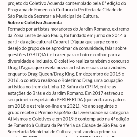
projeto do Coletivo Acuenda contemplado pela 8ª edição do
Programa de Fomento à Cultura da Periferia da Cidade de
São Paulo da Secretaria Municipal de Cultura.
Sobre o Coletivo Acuenda
Formado por artistas moradores do Jardim Romano, extremo
da Zona Leste de São Paulo, foi fundado em junho de 2014 a
partir da ação cultural Cabaret D’água que surge com o
desejo do grupo de se aproximar da comunidade, falar sobre
questões LGBTQIA+ e trazer para o bairro o olhar para a
diversidade e inclusão. O coletivo realiza também o concurso
Drag D’água, que revela novos artistas e suas criatividades
enquanto Drag Queen/Drag King. Em dezembro de 2015 e
2016, o coletivo realizou o
Rolezinho Drag
, uma ocupação
artística no trem da Linha 12 Safira da CPTM, entre as
estações do Brás e do Jardim Romano. Em 2017 estreou o
seu primeiro espetáculo
PERIFERIDA
(que volta aos palcos
em 2018 e estreia on-line em 2021). No ano seguinte o
grupo recebe o Prêmio PapoMix da Diversidade na categoria
Ativismos e Coletivos e em 2019 é contemplado na 4ª edição
de Fomento à Cultura da Periferia da Cidade de São Paulo e
Secretaria Municipal de Cultura, realizando a primeira