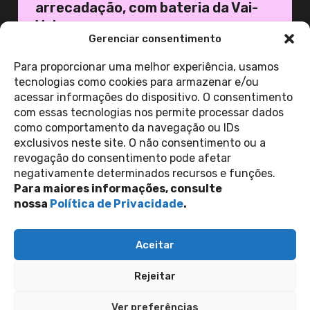
arrecadação, com bateria da Vai-
Vai
Gerenciar consentimento
19 de novembro de 2025
Casa 1
Para proporcionar uma melhor experiência, usamos
tecnologias como cookies para armazenar e/ou
acessar informações do dispositivo. O consentimento
ver todas as
com essas tecnologias nos permite processar dados
notícias
como comportamento da navegação ou IDs
exclusivos neste site. O não consentimento ou a
revogação do consentimento pode afetar
Contato
negativamente determinados recursos e funções.
Política de Privacidade
Perguntas Frequentes
Para maiores informações, consulte
copyright 2026
nossa
Política de Privacidade
.
siga-nos nas redes sociais
Aceitar
Inscreva-se na nossa newsletter
Rejeitar
Enviar
Ver preferências