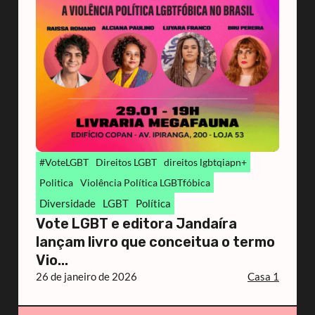
#VoteLGBT
Direitos LGBT
direitos lgbtqiapn+
Politica
Violência Política LGBTfóbica
Diversidade
LGBT
Política
Vote LGBT e editora Jandaíra
lançam livro que conceitua o termo
Vio...
26 de janeiro de 2026
Casa 1