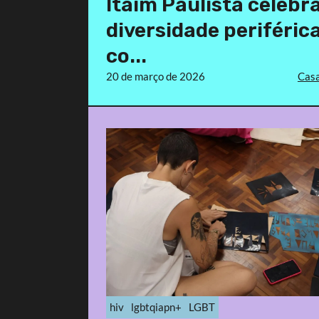
Itaim Paulista celebr
diversidade periféric
co...
20 de março de 2026
Casa
hiv
lgbtqiapn+
LGBT