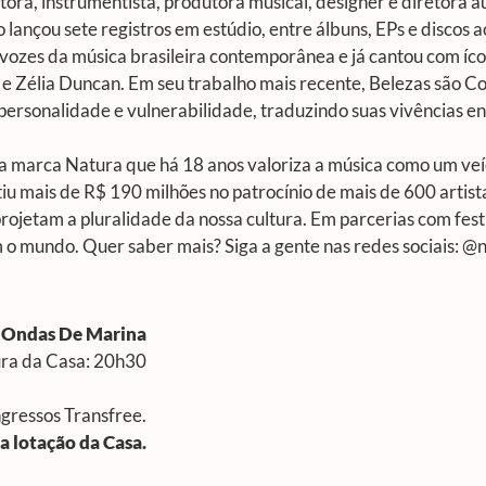
itora, instrumentista, produtora musical, designer e diretora a
 lançou sete registros em estúdio, entre álbuns, EPs e discos 
 vozes da música brasileira contemporânea e já cantou com íco
e Zélia Duncan. Em seu trabalho mais recente,
Belezas são Co
personalidade e vulnerabilidade, traduzindo suas vivências en
da marca Natura que há 18 anos valoriza a música como um ve
 mais de R$ 190 milhões no patrocínio de mais de 600 artistas
ojetam a pluralidade da nossa cultura. Em parcerias com fest
 mundo. Quer saber mais? Siga a gente nas redes sociais: @
s Ondas De Marina
tura da Casa: 20h30
ngressos Transfree.
 a lotação da Casa.