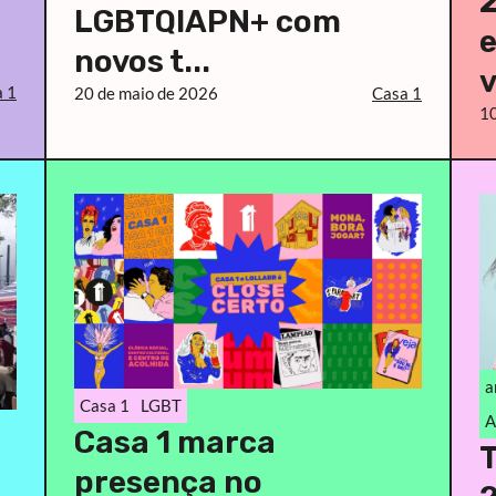
LGBTQIAPN+ com
novos t...
v
 1
20 de maio de 2026
Casa 1
10
a
Casa 1
LGBT
A
Casa 1 marca
T
presença no