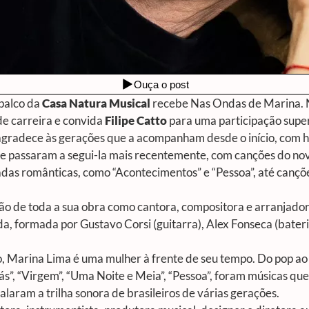
 palco da
Casa Natura Musical
recebe
Nas Ondas de Marina
.
de carreira e convida
Filipe Catto
para uma participação super
agradece às gerações que a acompanham desde o início, com hit
que passaram a segui-la mais recentemente, com canções do n
adas românticas, como “Acontecimentos” e “Pessoa”, até cançõ
ão de toda a sua obra como cantora, compositora e arranjado
, formada por Gustavo Corsi (guitarra), Alex Fonseca (bateri
 Marina Lima é uma mulher à frente de seu tempo. Do pop ao ro
ás”, “Virgem”, “Uma Noite e Meia”, “Pessoa”, foram músicas qu
laram a trilha sonora de brasileiros de várias gerações.