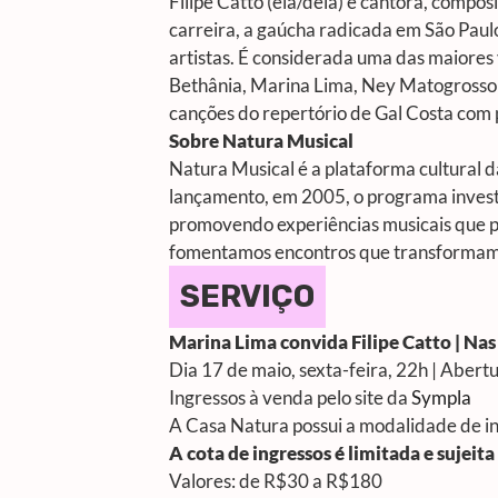
Filipe Catto (ela/dela) é cantora, compos
carreira, a gaúcha radicada em São Paulo
artistas. É considerada uma das maiores
Bethânia, Marina Lima, Ney Matogrosso 
canções do repertório de Gal Costa com 
Sobre Natura Musical
Natura Musical é a plataforma cultural 
lançamento, em 2005, o programa investiu
promovendo experiências musicais que pr
fomentamos encontros que transformam o
SERVIÇO
Marina Lima convida Filipe Catto | Na
Dia 17 de maio, sexta-feira, 22h | Aber
Ingressos à venda pelo site da
Sympla
A Casa Natura possui a modalidade de i
A cota de ingressos é limitada e sujeita
Valores: de R$30 a R$180