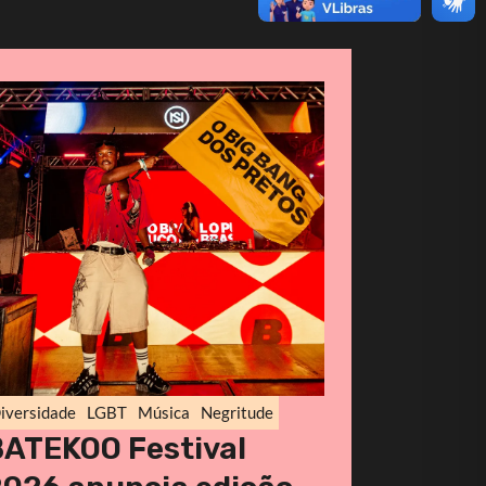
iversidade
LGBT
Música
Negritude
BATEKOO Festival