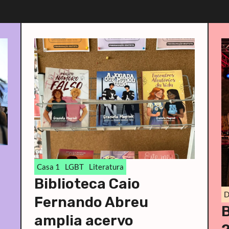
Casa 1
LGBT
Literatura
Biblioteca Caio
D
Fernando Abreu
amplia acervo