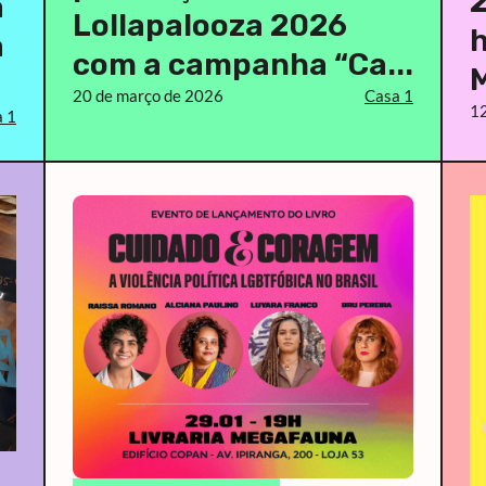
2
a
Lollapalooza 2026
h
a
com a campanha “Ca...
M
20 de março de 2026
Casa 1
12
 1