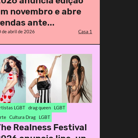
2026 anuncia edição
em novembro e abre
endas ante...
 de abril de 2026
Casa 1
rtistas LGBT
drag queen
LGBT
rte
Cultura Drag
LGBT
he Realness Festival