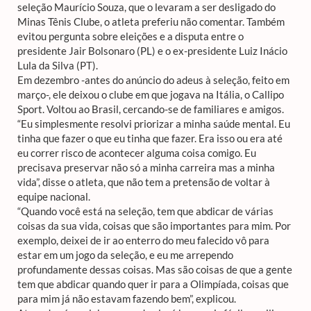
seleção Maurício Souza, que o levaram a ser desligado do
Minas Tênis Clube, o atleta preferiu não comentar. Também
evitou pergunta sobre eleições e a disputa entre o
presidente Jair Bolsonaro (PL) e o ex-presidente Luiz Inácio
Lula da Silva (PT).
Em dezembro -antes do anúncio do adeus à seleção, feito em
março-, ele deixou o clube em que jogava na Itália, o Callipo
Sport. Voltou ao Brasil, cercando-se de familiares e amigos.
“Eu simplesmente resolvi priorizar a minha saúde mental. Eu
tinha que fazer o que eu tinha que fazer. Era isso ou era até
eu correr risco de acontecer alguma coisa comigo. Eu
precisava preservar não só a minha carreira mas a minha
vida”, disse o atleta, que não tem a pretensão de voltar à
equipe nacional.
“Quando você está na seleção, tem que abdicar de várias
coisas da sua vida, coisas que são importantes para mim. Por
exemplo, deixei de ir ao enterro do meu falecido vô para
estar em um jogo da seleção, e eu me arrependo
profundamente dessas coisas. Mas são coisas de que a gente
tem que abdicar quando quer ir para a Olimpíada, coisas que
para mim já não estavam fazendo bem”, explicou.