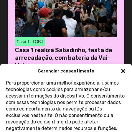
Casa 1
LGBT
Casa 1 realiza Sabadinho, festa de
arrecadação, com bateria da Vai-
Vai
Gerenciar consentimento
19 de novembro de 2025
Casa 1
Para proporcionar uma melhor experiência, usamos
tecnologias como cookies para armazenar e/ou
acessar informações do dispositivo. O consentimento
ver todas as
com essas tecnologias nos permite processar dados
notícias
como comportamento da navegação ou IDs
exclusivos neste site. O não consentimento ou a
revogação do consentimento pode afetar
Contato
negativamente determinados recursos e funções.
Política de Privacidade