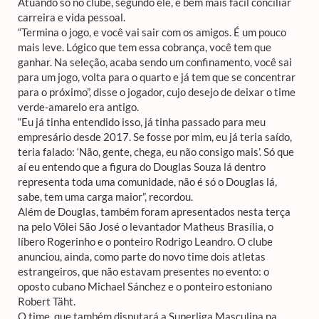
Atuando só no clube, segundo ele, é bem mais fácil conciliar
carreira e vida pessoal.
“Termina o jogo, e você vai sair com os amigos. É um pouco
mais leve. Lógico que tem essa cobrança, você tem que
ganhar. Na seleção, acaba sendo um confinamento, você sai
para um jogo, volta para o quarto e já tem que se concentrar
para o próximo”, disse o jogador, cujo desejo de deixar o time
verde-amarelo era antigo.
“Eu já tinha entendido isso, já tinha passado para meu
empresário desde 2017. Se fosse por mim, eu já teria saído,
teria falado: ‘Não, gente, chega, eu não consigo mais’. Só que
aí eu entendo que a figura do Douglas Souza lá dentro
representa toda uma comunidade, não é só o Douglas lá,
sabe, tem uma carga maior”, recordou.
Além de Douglas, também foram apresentados nesta terça
na pelo Vôlei São José o levantador Matheus Brasília, o
líbero Rogerinho e o ponteiro Rodrigo Leandro. O clube
anunciou, ainda, como parte do novo time dois atletas
estrangeiros, que não estavam presentes no evento: o
oposto cubano Michael Sánchez e o ponteiro estoniano
Robert Täht.
O time, que também disputará a Superliga Masculina na