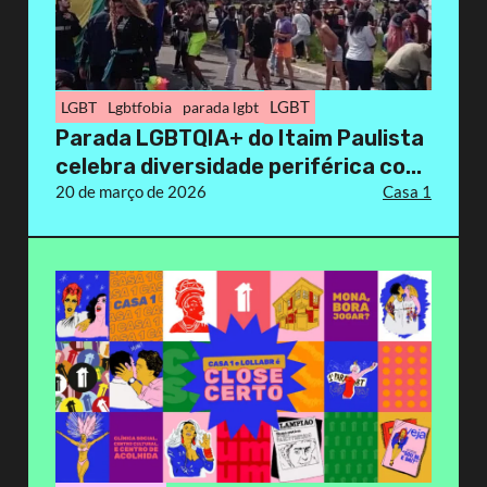
LGBT
LGBT
Lgbtfobia
parada lgbt
Parada LGBTQIA+ do Itaim Paulista
celebra diversidade periférica co...
20 de março de 2026
Casa 1