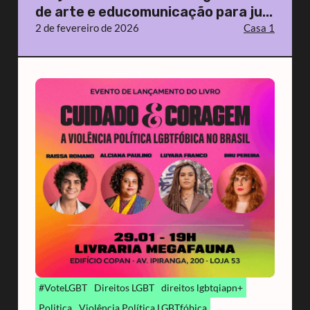
de arte e educomunicação para ju...
2 de fevereiro de 2026
Casa 1
#VoteLGBT
Direitos LGBT
direitos lgbtqiapn+
Politica
Violência Política LGBTfóbica