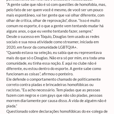
“A gente sabe que não é só com questões de homofobia, mas,
pelo fato de ser quem você é mesmo, de você ser um pouco
mais espontâneo, vai ter gente que vai olhar diferente, com
olhar de crítica, olhar de reprovação”, disse. “Isso é muito
comum no esporte, é o que a gente vem tentando mudar há
alguns anos, o que eu venho tentando fazer, sempre.”
Desde o sucesso em Tóquio, Douglas tem usado as redes
sociais e sua nova atividade como streamer, iniciada em
2020, em favor da comunidade LGBTQIA+.
“Quando estava na seleção, eu sabia que eu representava
mais do que só o Douglas. Não era só por mim, era toda uma
comunidade, eu tinha essa noção. E aqui no clube não é
diferente, eu estou dentro do esporte. A gente sabe como
funcionam as coisas”, afirmou o ponteiro.
Ele defende o comportamento chamado de politicamente
correto contra piadas e brincadeiras homofóbicas ou
racistas. “Eu acho necessário. Tem piadas que as pessoas
fazem com negros e com gays que não são piadas, pessoas
morrem diariamente por causa disso. A vida de alguém não é
piada.”
Questionado sobre declarações homofóbicas do ex-colega de