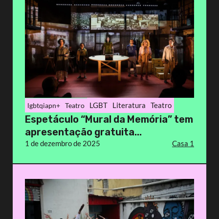
LGBT
Literatura
Teatro
lgbtqiapn+
Teatro
Espetáculo “Mural da Memória” tem
apresentação gratuita...
1 de dezembro de 2025
Casa 1