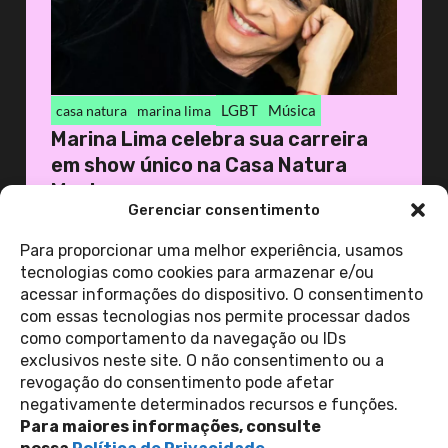
LGBT
Música
casa natura
marina lima
Marina Lima celebra sua carreira
em show único na Casa Natura
Music...
Gerenciar consentimento
25 de abril de 2024
Casa 1
Para proporcionar uma melhor experiência, usamos
tecnologias como cookies para armazenar e/ou
acessar informações do dispositivo. O consentimento
ver todas as
com essas tecnologias nos permite processar dados
notícias
como comportamento da navegação ou IDs
exclusivos neste site. O não consentimento ou a
revogação do consentimento pode afetar
Contato
negativamente determinados recursos e funções.
Política de Privacidade
Perguntas Frequentes
Para maiores informações, consulte
copyright 2026