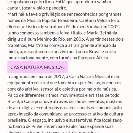
se apaixonou pelo ritmo. Foi lá que aprendeu a sambar,
cantar, tocar violão e pandeiro.
Mart‘nália teve o privilégio de ser reconhecida por grandes
nomes da Música Popular Brasileira: Caetano Veloso foi o
diretor artístico de seu álbum Pé do meu Samba, em 2002,
tendo composto também a faixa-título, e Maria Bethânia
dirigiu o álbum Menino do Rio, em 2006. A partir destes dois
trabalhos, Mart’nália começa a atrair grande atenção da
mídia, apresentando-se ao vivo por todo o Brasil e então
innternacionalmente, com turnês na Europa e África.
CASA NATURA MUSICAL
Inaugurada em maio de 2017, a Casa Natura Musical é um
equipamento cultural que fomenta experiências, encontros,
conexão afetiva, sensorial e coletiva por meio da música.
Palco de diferentes ritmos, movimentos e artistas de todo
Brasil, a Casa promove através de shows, eventos, mostras
de arte digital e conteúdos dos seus canais de comunicação
aproximação da comunidade ao processo criativo da cultura
brasileira. O espaço, inclusivo e sustentável, fica localizado
no bairro de Pinheiros em São Paulo, mas expande suas
vivências e incentiva novos territórios musicais