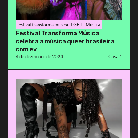
LGBT
Música
festival transforma musica
Festival Transforma Música
celebra a música queer brasileira
com ev...
4 de dezembro de 2024
Casa 1