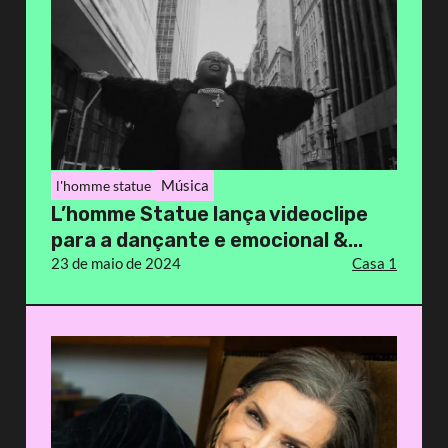
Música
l'homme statue
L’homme Statue lança videoclipe
para a dançante e emocional &...
23 de maio de 2024
Casa 1