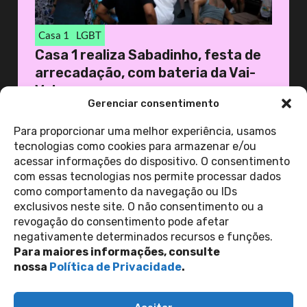
Casa 1
LGBT
Casa 1 realiza Sabadinho, festa de
arrecadação, com bateria da Vai-
Vai
Gerenciar consentimento
19 de novembro de 2025
Casa 1
Para proporcionar uma melhor experiência, usamos
tecnologias como cookies para armazenar e/ou
acessar informações do dispositivo. O consentimento
ver todas as
com essas tecnologias nos permite processar dados
notícias
como comportamento da navegação ou IDs
exclusivos neste site. O não consentimento ou a
revogação do consentimento pode afetar
Contato
negativamente determinados recursos e funções.
Política de Privacidade
Perguntas Frequentes
Para maiores informações, consulte
copyright 2026
nossa
Política de Privacidade
.
siga-nos nas redes sociais