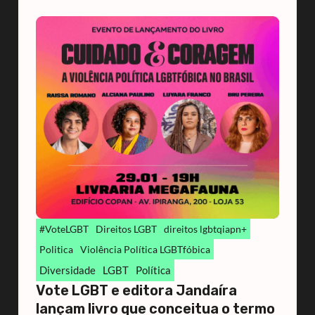
#VoteLGBT
Direitos LGBT
direitos lgbtqiapn+
Politica
Violência Política LGBTfóbica
Diversidade
LGBT
Política
Vote LGBT e editora Jandaíra
lançam livro que conceitua o termo