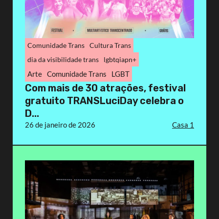
Comunidade Trans
Cultura Trans
dia da visibilidade trans
lgbtqiapn+
Arte
Comunidade Trans
LGBT
Com mais de 30 atrações, festival
gratuito TRANSLuciDay celebra o
D...
26 de janeiro de 2026
Casa 1