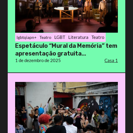
LGBT
Literatura
Teatro
lgbtqiapn+
Teatro
Espetáculo “Mural da Memória” tem
apresentação gratuita...
1 de dezembro de 2025
Casa 1