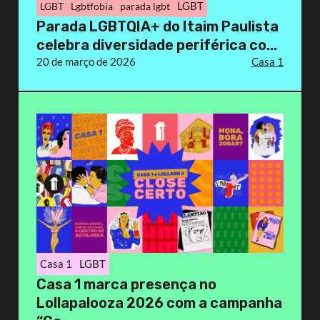
LGBT
LGBT
Lgbtfobia
parada lgbt
Parada LGBTQIA+ do Itaim Paulista
celebra diversidade periférica co...
20 de março de 2026
Casa 1
Casa 1
LGBT
Casa 1 marca presença no
Lollapalooza 2026 com a campanha