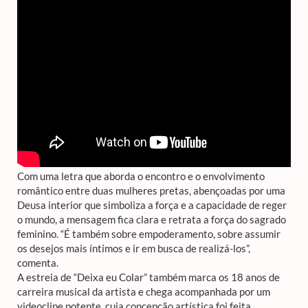
Com uma letra que aborda o encontro e o envolvimento
romântico entre duas mulheres pretas, abençoadas por uma
Deusa interior que simboliza a força e a capacidade de reger
o mundo, a mensagem fica clara e retrata a força do sagrado
feminino. “É também sobre empoderamento, sobre assumir
os desejos mais íntimos e ir em busca de realizá-los”,
comenta.
A estreia de “Deixa eu Colar” também marca os 18 anos de
carreira musical da artista e chega acompanhada por um
videoclipe potente, cuja concepção artística foi feita