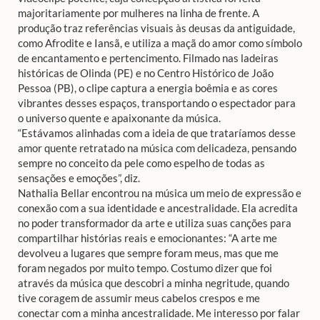
majoritariamente por mulheres na linha de frente. A
produção traz referências visuais às deusas da antiguidade,
como Afrodite e Iansã, e utiliza a maçã do amor como símbolo
de encantamento e pertencimento. Filmado nas ladeiras
históricas de Olinda (PE) e no Centro Histórico de João
Pessoa (PB), o clipe captura a energia boêmia e as cores
vibrantes desses espaços, transportando o espectador para
o universo quente e apaixonante da música.
“Estávamos alinhadas com a ideia de que trataríamos desse
amor quente retratado na música com delicadeza, pensando
sempre no conceito da pele como espelho de todas as
sensações e emoções”, diz.
Nathalia Bellar encontrou na música um meio de expressão e
conexão com a sua identidade e ancestralidade. Ela acredita
no poder transformador da arte e utiliza suas canções para
compartilhar histórias reais e emocionantes: “A arte me
devolveu a lugares que sempre foram meus, mas que me
foram negados por muito tempo. Costumo dizer que foi
através da música que descobri a minha negritude, quando
tive coragem de assumir meus cabelos crespos e me
conectar com a minha ancestralidade. Me interesso por falar