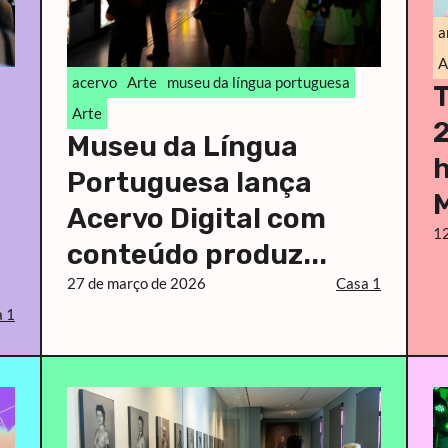
a
A
acervo
Arte
museu da língua portuguesa
T
Arte
2
Museu da Língua
h
Portuguesa lança
M
Acervo Digital com
12
conteúdo produz...
27 de março de 2026
Casa 1
 1