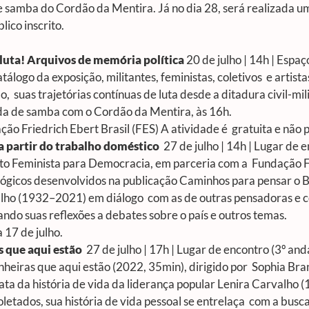
 samba do Cordão da Mentira. Já no dia 28, será realizada u
lico inscrito.
luta! Arquivos de memória política
20 de julho | 14h | Espaç
logo da exposição, militantes, feministas, coletivos e artis
o, suas trajetórias contínuas de luta desde a ditadura civil-mili
a de samba com o Cordão da Mentira, às 16h.
ão Friedrich Ebert Brasil (FES) A atividade é gratuita e não p
 a partir do trabalho doméstico
27 de julho | 14h | Lugar de 
o Feminista para Democracia, em parceria com a Fundação Frie
gógicos desenvolvidos na publicação
Caminhos para pensar o B
valho (1932–2021) em diálogo com as de outras pensadoras e c
tando suas reflexões a debates sobre o país e outros temas.
a 17 de julho.
s que aqui estão
27 de julho | 17h | Lugar de encontro (3º an
heiras que aqui estão
(2022, 35min), dirigido por Sophia Bra
ta da história de vida da liderança popular Lenira Carvalho 
letados, sua história de vida pessoal se entrelaça com a busca