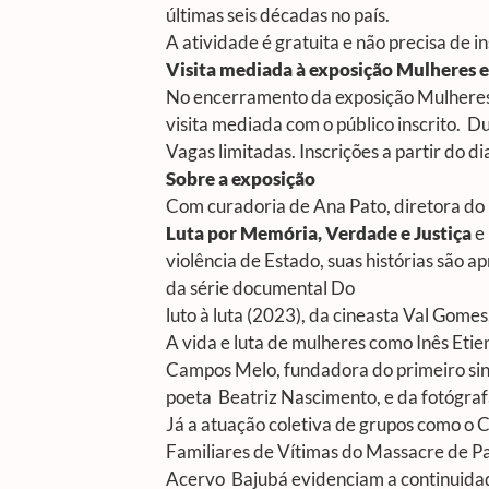
últimas seis décadas no país.
A atividade é gratuita e não precisa de i
Visita mediada à exposição
Mulheres e
No encerramento da exposição
Mulheres
visita mediada com o público inscrito. D
Vagas limitadas. Inscrições a partir do di
Sobre a exposição
Com curadoria de Ana Pato, diretora do M
Luta por Memória, Verdade e Justiça
e
violência de Estado, suas histórias são
da série documental
Do
luto à luta
(2023), da cineasta Val Gomes
A vida e luta de mulheres como Inês Etie
Campos Melo, fundadora do primeiro sin
poeta Beatriz Nascimento, e da fotógraf
Já a atuação coletiva de grupos como o
Familiares de Vítimas do Massacre de Pa
Acervo Bajubá evidenciam a continuidade