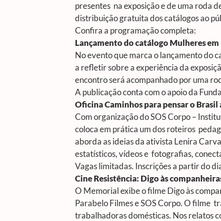
presentes na exposição e de uma roda de
distribuição gratuita dos catálogos ao púb
Confira a programação completa:
Lançamento do catálogo
Mulheres em 
No evento que marca o lançamento do catá
a refletir sobre a experiência da exposiçã
encontro será acompanhado por uma rod
A publicação conta com o apoio da Fundaç
Oficina Caminhos para pensar o Brasil
Com organização do SOS Corpo – Institut
coloca em prática um dos roteiros peda
aborda as ideias da ativista Lenira Car
estatísticos, vídeos e fotografias, conec
Vagas limitadas. Inscrições a partir do di
Cine Resistência: Digo às companheira
O Memorial exibe o filme
Digo às compan
Parabelo Filmes e SOS Corpo. O filme tra
trabalhadoras domésticas. Nos relatos co