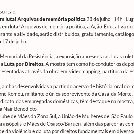
nscrição.
m luta! Arquivos de memória política
28 de julho | 14h | L
 em luta! Arquivos de memória política
, a Ação Educativa do
urante a atividade, serão distribuídos, gratuitamente, catálog
a 17 de julho.
emorial da Resistência, a exposição apresenta as lutas coletiv
 a
Luta por Direitos.
A mostra tem como fio condutor os depo
 apresentadas através da obra em
videomapping, partitura da e
, ambas desenvolvidas a partir do acervo de história oral do 
nne Romeu, militante e única sobrevivente da Casa da Morte, 
dicato das empregadas domésticas, têm destaque na mostra, 
a Nair Benedicto.
 Clube de Mães da Zona Sul, a União de Mulheres de São Paul
raisópolis e Mães de Osasco/Barueri, além das parcerias com 
 da violência e da luta por direitos fundamentais em divers