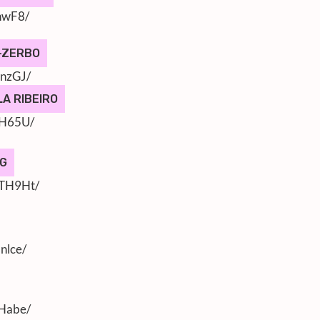
nwF8/
 -ZERBO
0nzGJ/
LA RIBEIRO
RH65U/
NG
mTH9Ht/
nlce/
FHabe/