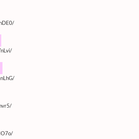
7nDE0/
nLvi/
qnLhG/
nvr5/
HO7o/