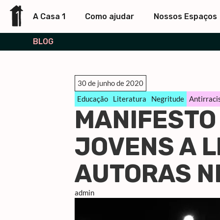
A Casa 1
Como ajudar
Nossos Espaços
BLOG
30 de junho de 2020
Educação
Literatura
Negritude
Antirrac
MANIFESTO
JOVENS A 
AUTORAS N
admin