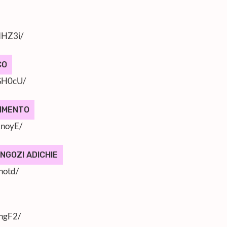
NHZ3i/
CO
GH0cU/
CIMENTO
AnoyE/
NGOZI ADICHIE
notd/
ngF2/