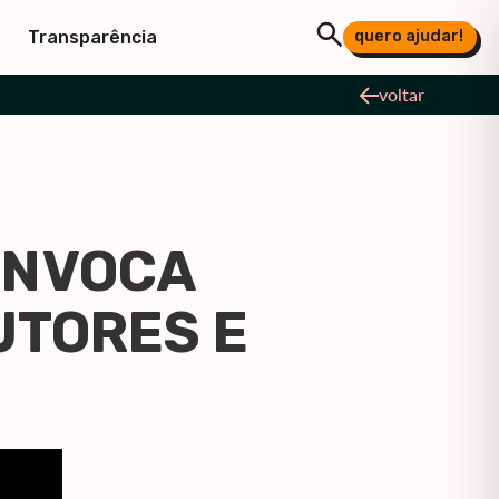
quero ajudar!
Transparência
voltar
ONVOCA
UTORES E