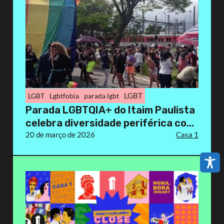
LGBT
LGBT
Lgbtfobia
parada lgbt
Parada LGBTQIA+ do Itaim Paulista
celebra diversidade periférica co...
20 de março de 2026
Casa 1