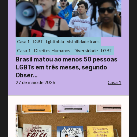
Casa 1
LGBT
Lgbtfobia
visibilidade trans
Casa 1
Direitos Humanos
Diversidade
LGBT
Brasil matou ao menos 50 pessoas
LGBTs em três meses, segundo
Obser...
27 de maio de 2026
Casa 1