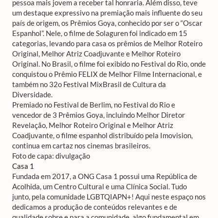
pessoa mais jovem a receber tal honraria. Além disso, teve
um destaque expressivo na premiação mais influente do seu
país de origem, os Prêmios Goya, conhecido por ser o “Oscar
Espanhol”. Nele, o filme de Solaguren foi indicado em 15
categorias, levando para casa os prêmios de Melhor Roteiro
Original, Melhor Atriz Coadjuvante e Melhor Roteiro
Original. No Brasil, o filme foi exibido no Festival do Rio, onde
conquistou o Prêmio FELIX de Melhor Filme Internacional, e
também no 32o Festival MixBrasil de Cultura da
Diversidade.
Premiado no Festival de Berlim, no Festival do Rio e
vencedor de 3 Prêmios Goya, incluindo Melhor Diretor
Revelação, Melhor Roteiro Original e Melhor Atriz
Coadjuvante, o filme espanhol distribuído pela Imovision,
continua em cartaz nos cinemas brasileiros.
Foto de capa: divulgação
Casa 1
Fundada em 2017, a ONG Casa 1 possui uma República de
Acolhida, um Centro Cultural e uma Clínica Social. Tudo
junto, pela comunidade LGBTQIAPN+! Aqui neste espaço nos
dedicamos a produção de conteúdos relevantes e de
qualidade sobre e para a comunidade, algo fundamental em