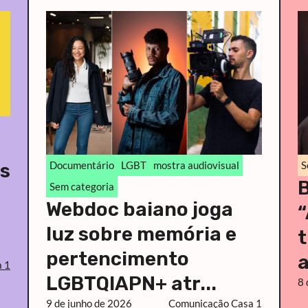
Documentário
LGBT
mostra audiovisual
S
ês
B
Sem categoria
Webdoc baiano joga
“
luz sobre memória e
t
pertencimento
a
 1
LGBTQIAPN+ atr...
8 
9 de junho de 2026
Comunicação Casa 1