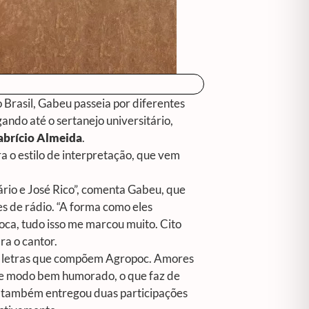
 Brasil, Gabeu passeia por diferentes
ando até o sertanejo universitário,
abrício Almeida
.
a o estilo de interpretação, que vem
rio e José Rico”, comenta Gabeu, que
s de rádio. “A forma como eles
época, tudo isso me marcou muito. Cito
ra o cantor.
s letras que compõem
Agropoc
. Amores
 de modo bem humorado, o que faz de
u também entregou duas participações