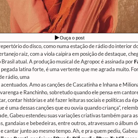
pertório do disco, como numa estação de rádio do interior do
rtanejo raiz, com a viola caipira em posição de destaque, cheg
 Brasil atual. A produção musical de
Agropoc
é assinada por
F
pegada latina forte, é uma vertente que me agrada muito. For
de rádio, uma
 acentuados. Amo as canções de Cascatinha e Inhana e Milioná
lvarenga e Ranchinho, sobretudo quando ele pensa em cantore
r, contar histórias e até fazer leituras sociais e políticas da 
que é uma dessas canções que eu ouvia quando criança”, relemb
dade, Gabeu estendeu suas variações criativas também para a
ras, gandaias e bebedeiras, entre outros, atravessam o álbum
 e cantar junto ao mesmo tempo. Ah, e pra quem pediu, Gabe