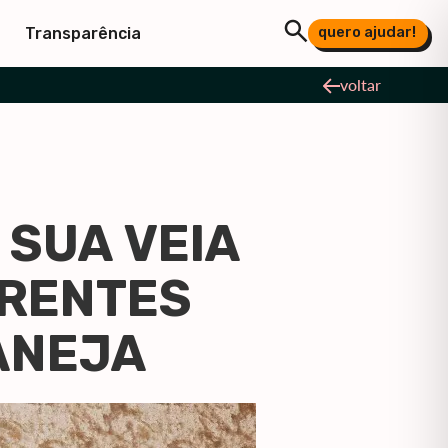
quero ajudar!
Transparência
voltar
 SUA VEIA
ERENTES
ANEJA