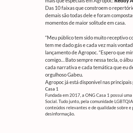
mais que especiais em
Agropoc
:
Reddy A
Das 10 faixas que constroem o repertór
demais são todas dele e foram compostas
momentos de maior solitude em casa.
“Meu público tem sido muito receptivo co
tem me dado gás e cada vez mais vontad
lançamento de
Agropoc.
“Espero que min
comigo… Bato sempre nessa tecla, o álbu
cada narrativa e cada temática que eu d
orgulhoso Gabeu.
Agropoc
já está disponível nas principais
Casa 1
Fundada em 2017, a ONG Casa 1 possui uma R
Social. Tudo junto, pela comunidade LGBTQI
conteúdos relevantes e de qualidade sobre e
desinformação.