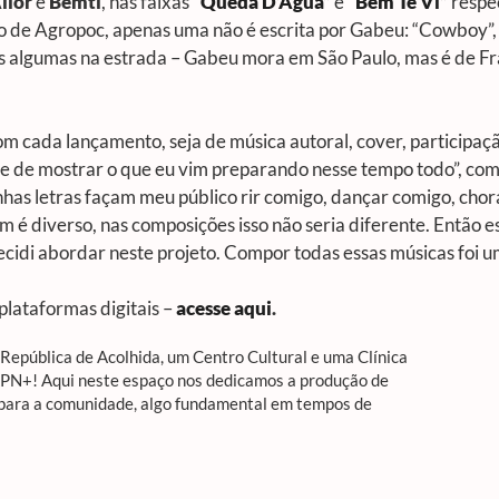
llor
e
Bemti
, nas faixas
“Queda D’Água”
e
“Bem Te Vi”
respe
io de
Agropoc
, apenas uma não é escrita por Gabeu: “Cowboy”,
 algumas na estrada – Gabeu mora em São Paulo, mas é de Franc
m cada lançamento, seja de música autoral, cover, participação
e de mostrar o que eu vim preparando nesse tempo todo”, com
has letras façam meu público rir comigo, dançar comigo, chora
m é diverso, nas composições isso não seria diferente. Então 
ecidi abordar neste projeto. Compor todas essas músicas foi
 plataformas digitais –
acesse aqui
.
epública de Acolhida, um Centro Cultural e uma Clínica
APN+! Aqui neste espaço nos dedicamos a produção de
 para a comunidade, algo fundamental em tempos de