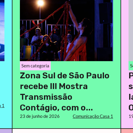
Sem categoria
S
Zona Sul de São Paulo
P
recebe III Mostra
s
Transmissão
l
 1
Contágio, com o...
O
23 de junho de 2026
Comunicação Casa 1
19