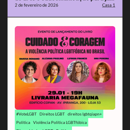
2 de fevereiro de 2026
Casa 1
#VoteLGBT
Direitos LGBT
direitos lgbtqiapn+
Politica
Violência Política LGBTfóbica