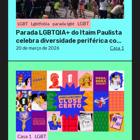
LGBT
LGBT
Lgbtfobia
parada lgbt
Parada LGBTQIA+ do Itaim Paulista
celebra diversidade periférica co...
20 de março de 2026
Casa 1
Casa 1
LGBT