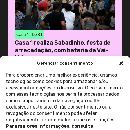
Casa 1
LGBT
Casa 1 realiza Sabadinho, festa de
arrecadação, com bateria da Vai-
Vai
Gerenciar consentimento
19 de novembro de 2025
Casa 1
Para proporcionar uma melhor experiência, usamos
tecnologias como cookies para armazenar e/ou
acessar informações do dispositivo. O consentimento
ver todas as
com essas tecnologias nos permite processar dados
notícias
como comportamento da navegação ou IDs
exclusivos neste site. O não consentimento ou a
revogação do consentimento pode afetar
Contato
negativamente determinados recursos e funções.
Política de Privacidade
Perguntas Frequentes
Para maiores informações, consulte
copyright 2026