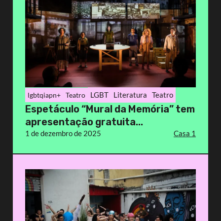
LGBT
Literatura
Teatro
lgbtqiapn+
Teatro
Espetáculo “Mural da Memória” tem
apresentação gratuita...
1 de dezembro de 2025
Casa 1