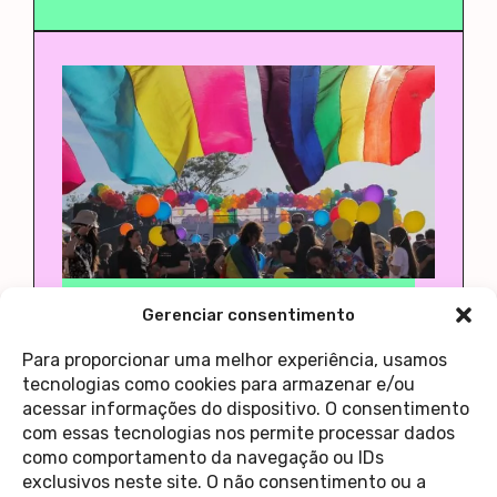
diadorim
Agência Diadorim
Diversidade
LGBT
Gerenciar consentimento
9,3% dos brasileiros acima de 16
anos são LGBTI+, diz pesquisa
Para proporcionar uma melhor experiência, usamos
28 de setembro de 2022
Agencia Diadorim
tecnologias como cookies para armazenar e/ou
acessar informações do dispositivo. O consentimento
com essas tecnologias nos permite processar dados
como comportamento da navegação ou IDs
<
1
…
3
4
5
6
>
exclusivos neste site. O não consentimento ou a