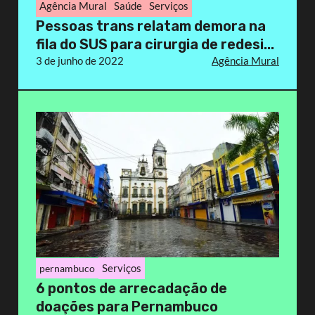
Agência Mural
Saúde
Serviços
Pessoas trans relatam demora na
fila do SUS para cirurgia de redesi...
3 de junho de 2022
Agência Mural
Serviços
pernambuco
6 pontos de arrecadação de
doações para Pernambuco