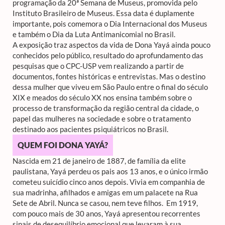
programação da 20ª Semana de Museus, promovida pelo
Instituto Brasileiro de Museus. Essa data é duplamente
importante, pois comemora o Dia Internacional dos Museus
e também o Dia da Luta Antimanicomial no Brasil.
A exposição traz aspectos da vida de Dona Yayá ainda pouco
conhecidos pelo público, resultado do aprofundamento das
pesquisas que o CPC-USP vem realizando a partir de
documentos, fontes históricas e entrevistas. Mas o destino
dessa mulher que viveu em São Paulo entre o final do século
XIX e meados do século XX nos ensina também sobre o
processo de transformação da região central da cidade, o
papel das mulheres na sociedade e sobre o tratamento
destinado aos pacientes psiquiátricos no Brasil.
QUEM FOI DONA YAYÁ?
Nascida em 21 de janeiro de 1887, de família da elite
paulistana, Yayá perdeu os pais aos 13 anos, e o único irmão
cometeu suicídio cinco anos depois. Vivia em companhia de
sua madrinha, afilhados e amigas em um palacete na Rua
Sete de Abril. Nunca se casou, nem teve filhos. Em 1919,
com pouco mais de 30 anos, Yayá apresentou recorrentes
sinais de desequilíbrio emocional que levaram à sua