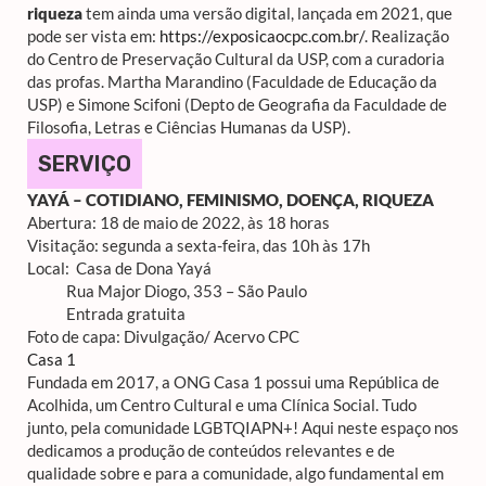
riqueza
tem ainda uma versão digital, lançada em 2021, que
pode ser vista em:
https://exposicaocpc.com.br/
. Realização
do Centro de Preservação Cultural da USP, com a curadoria
das profas. Martha Marandino (Faculdade de Educação da
USP) e Simone Scifoni (Depto de Geografia da Faculdade de
Filosofia, Letras e Ciências Humanas da USP).
SERVIÇO
YAYÁ – COTIDIANO, FEMINISMO, DOENÇA, RIQUEZA
Abertura: 18 de maio de 2022, às 18 horas
Visitação: segunda a sexta-feira, das 10h às 17h
Local: Casa de Dona Yayá
Rua Major Diogo, 353 – São Paulo
Entrada gratuita
Foto de capa: Divulgação/ Acervo CPC
Casa 1
Fundada em 2017, a ONG Casa 1 possui uma República de
Acolhida, um Centro Cultural e uma Clínica Social. Tudo
junto, pela comunidade LGBTQIAPN+! Aqui neste espaço nos
dedicamos a produção de conteúdos relevantes e de
qualidade sobre e para a comunidade, algo fundamental em