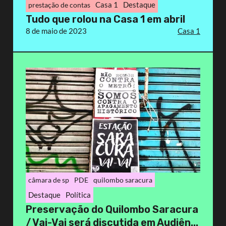
Casa 1
Destaque
prestação de contas
Tudo que rolou na Casa 1 em abril
8 de maio de 2023
Casa 1
câmara de sp
PDE
quilombo saracura
Destaque
Política
Preservação do Quilombo Saracura
/ Vai-Vai será discutida em Audiên...