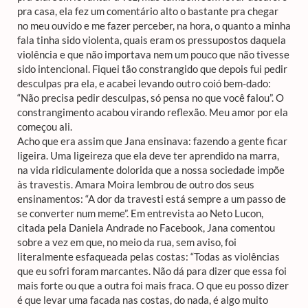
pra casa, ela fez um comentário alto o bastante pra chegar
no meu ouvido e me fazer perceber, na hora, o quanto a minha
fala tinha sido violenta, quais eram os pressupostos daquela
violência e que não importava nem um pouco que não tivesse
sido intencional. Fiquei tão constrangido que depois fui pedir
desculpas pra ela, e acabei levando outro coió bem-dado:
“Não precisa pedir desculpas, só pensa no que você falou”. O
constrangimento acabou virando reflexão. Meu amor por ela
começou ali.
Acho que era assim que Jana ensinava: fazendo a gente ficar
ligeira. Uma ligeireza que ela deve ter aprendido na marra,
na vida ridiculamente dolorida que a nossa sociedade impõe
às travestis. Amara Moira lembrou de outro dos seus
ensinamentos: “A dor da travesti está sempre a um passo de
se converter num meme”. Em entrevista ao Neto Lucon,
citada pela Daniela Andrade no Facebook, Jana comentou
sobre a vez em que, no meio da rua, sem aviso, foi
literalmente esfaqueada pelas costas: “Todas as violências
que eu sofri foram marcantes. Não dá para dizer que essa foi
mais forte ou que a outra foi mais fraca. O que eu posso dizer
é que levar uma facada nas costas, do nada, é algo muito