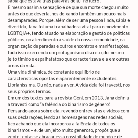
sabia que estava (nas palavras dela) “no lucro”.
E mesmo assim a sensação é de que sua morte chegou muito
antes do que deveria, nos deixando também um pouco mais
desamparades. Porque, além de ser uma pessoa linda, sábia e
divertida, Jana foi uma trabalhadora vital para o movimento
LGBTQIA+, tendo atuado na elaboração e gestão de políticas
públicas, no atendimento à saúde da nossa comunidade, na
organização de paradas e outros encontros e manifestações,
tudo isso exercendo um protagonismo discreto, do mesmo
jeito tímido e espalhafatoso que caracterizava ela em outras
áreas da vida.
Uma vida dinâmica, de constante equilíbrio de
características opostas e aparentemente excludentes.
Librianíssima. Ou não, nada a ver. A vida dela foi travesti, nos
seus próprios termos.
Em um dos textos para a revista Geni, em 2013, Jana definiu
a travesti como “a falência do binarismo de gênero”.
Pensando agora sobre ela, revendo entrevistas e vídeos com
suas declarações, lendo as homenagens nas redes sociais,
fico achando que ela incorporou a falência de todos os
binarismos – e, de um jeito muito generoso, propôs que a
gente tentasse abraçar essa possibilidade de mundo e de