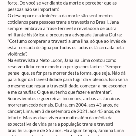
forte. De você se ver diante da morte e perceber que as
pessoas não se importam”.
O desamparo e a iminência da morte são sentimentos
cotidianos para pessoas trans e travestis no Brasil. Jana
sempre lembrava a frase terrível e reveladora de outra
militante histórica, a precursora advogada Janaína Dutra:
“Costumo comparar a travesti a uma ilha, só que ao invés de
estar cercada de água por todos os lados está cercada pela
violência”.
Na entrevista a Neto Lucon, Janaina Lima contou como
resolveu lidar com o medo e o perigo constantes: “Sempre
pensei que, se for para morrer desta forma, que seja. Não dá
para fugir da travestilidade para fugir da violência. Isso seria
o mesmo que negar a travestilidade, começar a me esconder
e me camuflar. O que eu tenho que fazer é enfrentar”.
Sobreviventes e guerreiras incomuns, ambas as Janaínas
morreram cedo demais. Dutra, em 2004, aos 43 anos, de
câncer; Lima, em 3 de setembro de 2021, aos 45 anos, de
infarto. Mas as duas viveram muito além da média da
expectativa de vida para a população trans e travesti
brasileira, que é de 35 anos. Há algum tempo, Janaina Lima