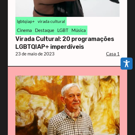
lgbtqiap+
virada cultural
Cinema
Destaque
LGBT
Música
Virada Cultural: 20 programações
LGBTQIAP+ imperdíveis
23 de maio de 2023
Casa 1