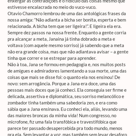
enxergar as contradições e o ridículo das coisas mesmo que
estivesse encalacrada no meio do vuco-vuco.
Otavio Chamorro lembrou de uma das antológicas frases da
nossa amiga: “Não adianta a bicha ser bonita, esperta e bem
relacionada. A bicha tem que ser ligeira!”. E ligeira ela era.
Sempre dez passos na nossa frente. Enquanto a gente corria
pra alcançar a meta, Janaina já tinha dobrado a meta e
voltava (com aquele mesmo sorriso) já sabendo que a meta
não era grande coisa, mas que não adiantava avisar – a gente
tinha que correr e se estrepar para aprender.
Não à toa, Jana se formou em pedagogia e, nos muitos posts
de amigues e admiradores lamentando a sua morte, uma das
coisas que mais se disse foi: o quanto ela nos ensinou! De
novo: sem arrogância. Porque a Jana era doce, uma das
pessoas mais doces que já conheci. Ela conseguia ser firme e
delicada, assertiva e diplomática, seu sorriso melancólico e
zombador tinha também uma sabedoria zen, e era como
sábia que a Jana ensinava. Eu conheci ela, aliás, levando uma
das maiores broncas da minha vida! Num congresso, no
microfone, fiz uma fala transfóbica e travestifóbica que
parece ter passado desapercebida pra todo mundo, menos
pra ela. Sem levantar a voz, mas também sem levar desaforo