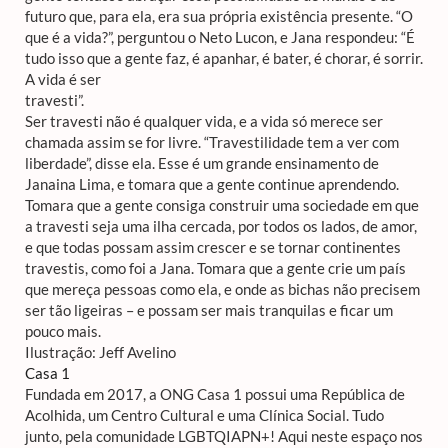
futuro que, para ela, era sua própria existência presente. “O
que é a vida?”, perguntou o Neto Lucon, e Jana respondeu: “É
tudo isso que a gente faz, é apanhar, é bater, é chorar, é sorrir.
A vida é ser
travesti”.
Ser travesti não é qualquer vida, e a vida só merece ser
chamada assim se for livre. “Travestilidade tem a ver com
liberdade”, disse ela. Esse é um grande ensinamento de
Janaina Lima, e tomara que a gente continue aprendendo.
Tomara que a gente consiga construir uma sociedade em que
a travesti seja uma ilha cercada, por todos os lados, de amor,
e que todas possam assim crescer e se tornar continentes
travestis, como foi a Jana. Tomara que a gente crie um país
que mereça pessoas como ela, e onde as bichas não precisem
ser tão ligeiras – e possam ser mais tranquilas e ficar um
pouco mais.
Ilustração: Jeff Avelino
Casa 1
Fundada em 2017, a ONG Casa 1 possui uma República de
Acolhida, um Centro Cultural e uma Clínica Social. Tudo
junto, pela comunidade LGBTQIAPN+! Aqui neste espaço nos