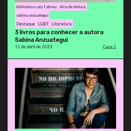
biblioteca caio f abreu
dica de leitura
sabina anzuategui
Destaque
LGBT
Literatura
3 livros para conhecer a autora
Sabina Anzuategui
11 de abril de 2023
Casa 1