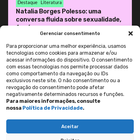
Destaque
Literatura
Natalia Borges Polesso: uma
conversa fluida sobre sexualidade,
famí...
Gerenciar consentimento
16 de março de 2023
Casa 1
Para proporcionar uma melhor experiência, usamos
tecnologias como cookies para armazenar e/ou
acessar informações do dispositivo. O consentimento
ver todas as
com essas tecnologias nos permite processar dados
notícias
como comportamento da navegação ou IDs
exclusivos neste site. O não consentimento ou a
revogação do consentimento pode afetar
Contato
negativamente determinados recursos e funções.
Política de Privacidade
Perguntas Frequentes
Para maiores informações, consulte
copyright 2026
nossa
Política de Privacidade
.
siga-nos nas redes sociais
Aceitar
Inscreva-se na nossa newsletter