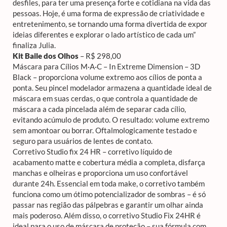
desfiles, para ter uma presença forte e cotidiana na vida das
pessoas. Hoje, é uma forma de expressão de criatividade e
entretenimento, se tornando uma forma divertida de expor
ideias diferentes e explorar o lado artístico de cada um”
finaliza Julia.
Kit Baile dos Olhos
– R$ 298,00
Máscara para Cílios M·A·C – In Extreme Dimension – 3D
Black – proporciona volume extremo aos cílios de ponta a
ponta. Seu pincel modelador armazena a quantidade ideal de
máscara em suas cerdas, o que controla a quantidade de
máscara a cada pincelada além de separar cada cílio,
evitando acúmulo de produto. O resultado: volume extremo
sem amontoar ou borrar. Oftalmologicamente testado e
seguro para usuários de lentes de contato.
Corretivo Studio fix 24 HR – corretivo líquido de
acabamento matte e cobertura média a completa, disfarça
manchas e olheiras e proporciona um uso confortável
durante 24h. Essencial em toda make, o corretivo também
funciona como um ótimo potencializador de sombras – é só
passar nas região das pálpebras e garantir um olhar ainda
mais poderoso. Além disso, o corretivo Studio Fix 24HR é
ideal para o uso de máscara de proteção – sua fórmula com