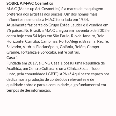
SOBRE A M·A·C Cosmetics
M.A.C (Make-up Art Cosmetics) é a marca de maquiagem
preferida dos artistas dos pincéis. Um dos nomes mais
influentes no mundo, a M.A.C foi criada em 1984.
Atualmente faz parte do Grupo Estée Lauder e é vendida em
75 países. No Brasil, a M.A.C chegou em novembro de 2002 e
conta hoje com 54 lojas em São Paulo, Rio de Janeiro, Belo
Horizonte, Curitiba, Campinas, Porto Alegre, Brasília, Recife,
Salvador, Vitória, Florianópolis, Goiânia, Belém, Campo
Grande, Fortaleza e Sorocaba, entre outras.
Casa 1
Fundada em 2017, a ONG Casa 1 possui uma República de
Acolhida, um Centro Cultural e uma Clínica Social. Tudo
junto, pela comunidade LGBTQIAPN+! Aqui neste espaço nos
dedicamos a produção de conteúdos relevantes e de
qualidade sobre e para a comunidade, algo fundamental em
tempos de desinformação.