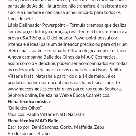
partícula de Ácido Hialurônico não transfere, é resistente ao
suor e à umidade e não causa acne.Indicado para todos os
tipos de pele.
Lápis Delineador Powerpoint – Fórmula cremosa que desliza
sem esforço, de longa duração, resistente a transferência e à
prova d&#39;água. O delineador Powerpoint possui cor
intensa e é ideal para um delineador preciso ou para criar um
efeito mais suave e esfumado. Oftalmologicamente testado.
A nova campanha Baile dos Olhos da M·A·C Cosmetics,
assim como o videoclipe, podem ser acompanhados em todas
as redes sociais da marca e nos canais das artistas Pabllo
Vittar e Natti Natasha a partir do dia 14 de maio. Já os
produtos podem ser encontrados nas lojas físicas, no site
www.maccosmetics.com.br
e nos parceiros como Sephora,
Sephora online, Beleza na Web e Época Cosméticos.
Ficha técnica música
:
“Baile dos Olhos”
Músicos: Pabllo Vittar e Natti Natasha
Ficha técnica MAC: Baile
Escrito por: Dani Sanchez, Gorky, Maffalda, Zebu
Produzido por: Brabo