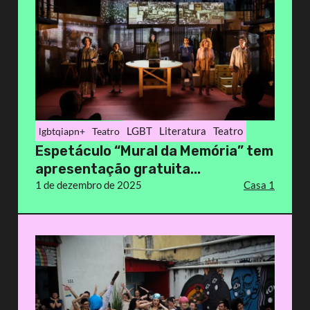
LGBT
Literatura
Teatro
lgbtqiapn+
Teatro
Espetáculo “Mural da Memória” tem
apresentação gratuita...
1 de dezembro de 2025
Casa 1