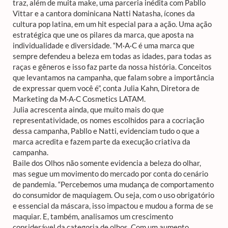
traz, além de muita make, uma parceria inédita com Pabllo
Vittar e a cantora dominicana Natti Natasha, ícones da
cultura pop latina, em um hit especial para a ação. Uma ação
estratégica que une os pilares da marca, que aposta na
individualidade e diversidade. “M·A·C é uma marca que
sempre defendeu a beleza em todas as idades, para todas as
raças e gêneros e isso faz parte da nossa história. Conceitos
que levantamos na campanha, que falam sobre a importância
de expressar quem você é”, conta Julia Kahn, Diretora de
Marketing da M·A·C Cosmetics LATAM.
Julia acrescenta ainda, que muito mais do que
representatividade, os nomes escolhidos para a cocriação
dessa campanha, Pabllo e Natti, evidenciam tudo o que a
marca acredita e fazem parte da execução criativa da
campanha.
Baile dos Olhos não somente evidencia a beleza do olhar,
mas segue um movimento do mercado por conta do cenário
de pandemia. “Percebemos uma mudança de comportamento
do consumidor de maquiagem. Ou seja, com o uso obrigatório
e essencial da máscara, isso impactou e mudou a forma de se
maquiar. E, também, analisamos um crescimento
considerável da categoria de olhos. Com um aumento