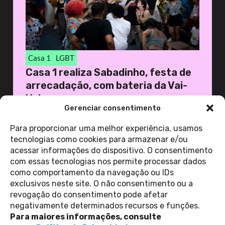
Casa 1
LGBT
Casa 1 realiza Sabadinho, festa de
arrecadação, com bateria da Vai-
Vai
Gerenciar consentimento
19 de novembro de 2025
Casa 1
Para proporcionar uma melhor experiência, usamos
tecnologias como cookies para armazenar e/ou
acessar informações do dispositivo. O consentimento
ver todas as
com essas tecnologias nos permite processar dados
notícias
como comportamento da navegação ou IDs
exclusivos neste site. O não consentimento ou a
revogação do consentimento pode afetar
Contato
negativamente determinados recursos e funções.
Política de Privacidade
Perguntas Frequentes
Para maiores informações, consulte
copyright 2026