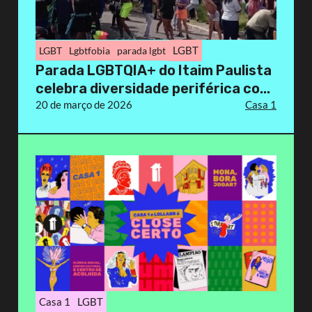
LGBT
LGBT
Lgbtfobia
parada lgbt
Parada LGBTQIA+ do Itaim Paulista
celebra diversidade periférica co...
20 de março de 2026
Casa 1
Casa 1
LGBT