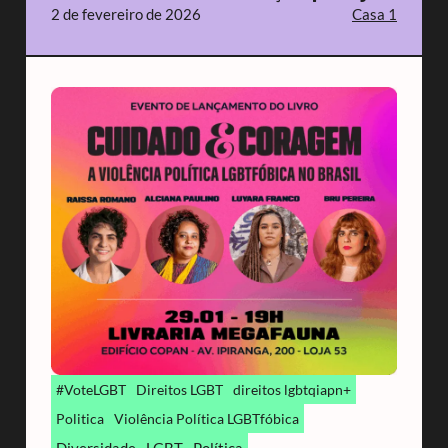
2 de fevereiro de 2026
Casa 1
#VoteLGBT
Direitos LGBT
direitos lgbtqiapn+
Politica
Violência Política LGBTfóbica
Diversidade
LGBT
Política