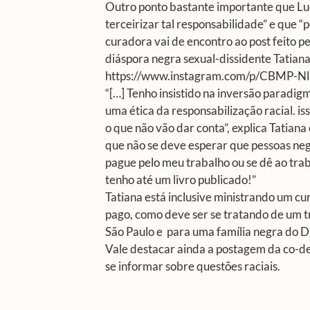
Outro ponto bastante importante que Luc
terceirizar tal responsabilidade” e que 
curadora vai de encontro ao post feito pe
diáspora negra sexual-dissidente Tatiana
https://www.instagram.com/p/CBMP-N
“[…] Tenho insistido na inversão paradi
uma ética da responsabilização racial. 
o que não vão dar conta”, explica Tatia
que não se deve esperar que pessoas negra
pague pelo meu trabalho ou se dê ao tra
tenho até um livro publicado!”
Tatiana está inclusive ministrando um cu
pago, como deve ser se tratando de um 
São Paulo e para uma família negra do Di
Vale destacar ainda a postagem da co-de
se informar sobre questões raciais.