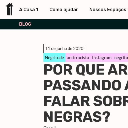
A Casa 1
Como ajudar
Nossos Espaços
BLOG
11 de junho de 2020
Negritude
antirracista
Instagram
negrit
POR QUE A
PASSANDO 
FALAR SOB
NEGRAS?
Casa 1