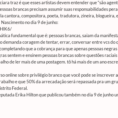
iara traz é que esses artistas devem entender que “são agen
“pessoas brancas precisam assumir suas responsabilidades pera
la cantora, compositora, poeta, tradutora, zineira, blogueira,
 Nascimento no dia 9 de junho:
lHlK6/
gmática fundamental que é: pessoas brancas, saiam da manifes
isso demanda coragem de tentar, errar, conversar entre vcs do
na completando que a cobrança para que apenas pessoas negra
s sentem e ensinem pessoas brancas sobre questões raciais e su
balho de ler mais de uma postagem. tô há mais de um ano esc
rso online sobre privilégio branco que você pode se inscrever
a
trabalho e que 50% da arrecadação será repassada pra um gru
strito Federal.
putada Erika Hilton que publicou também no dia 9 de junho um