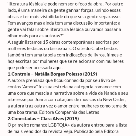
‘literatura lésbica’ e pode nem ser o foco da obra. Por outro
lado, é uma maneira da gente ganhar forças, unindo essas
obras e ter mais visibilidade do que se a gente separasse.
Tem avanços mas ainda tem uma discussão importante: a
gente vai falar sobre literatura lésbica ou vamos passar a
olhar mais para as autoras?”.
A seguir listamos 15 obras contemporâneas escritas por
mulheres lésbicas ou bissexuais. O site do Clube Lesbos
também tem uma tabela com indicações de livros, filmes e
hqs escritas por mulheres que se relacionam com mulheres
que pode ser acessada
aqui
.
1.Controle – Natália Borges Polesso (2019)
A autora premiada que ficou conhecida por seu livro de
contos “Amora” fez sua estreia na categoria romance com
uma obra que mescla a narrativa sobre a vida de Nanda e seu
interesse por Joana com citações de músicas do New Order,
a autora traz outra vez o amor entre mulheres como tema de
uma boa trama. Editora Companhia das Letras
2.Conectadas – Clara Alves (2019)
O primeiro romance LGBTQIA+ da autora entrou para a lista
de mais vendidos da revista Veja. Publicado pela Editora