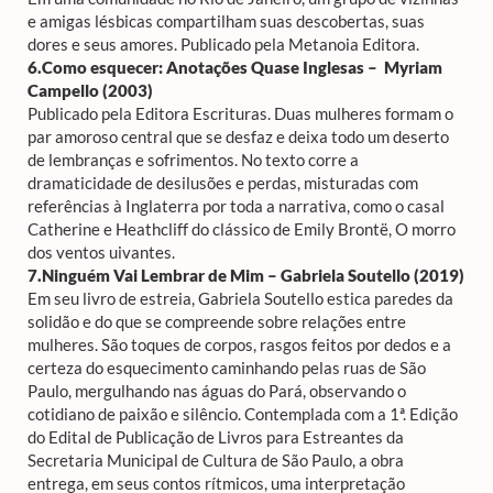
e amigas lésbicas compartilham suas descobertas, suas
dores e seus amores. Publicado pela Metanoia Editora.
6.Como esquecer: Anotações Quase Inglesas – Myriam
Campello (2003)
Publicado pela Editora Escrituras. Duas mulheres formam o
par amoroso central que se desfaz e deixa todo um deserto
de lembranças e sofrimentos. No texto corre a
dramaticidade de desilusões e perdas, misturadas com
referências à Inglaterra por toda a narrativa, como o casal
Catherine e Heathcliff do clássico de Emily Brontë, O morro
dos ventos uivantes.
7.Ninguém Vai Lembrar de Mim – Gabriela Soutello (2019)
Em seu livro de estreia, Gabriela Soutello estica paredes da
solidão e do que se compreende sobre relações entre
mulheres. São toques de corpos, rasgos feitos por dedos e a
certeza do esquecimento caminhando pelas ruas de São
Paulo, mergulhando nas águas do Pará, observando o
cotidiano de paixão e silêncio. Contemplada com a 1ª. Edição
do Edital de Publicação de Livros para Estreantes da
Secretaria Municipal de Cultura de São Paulo, a obra
entrega, em seus contos rítmicos, uma interpretação