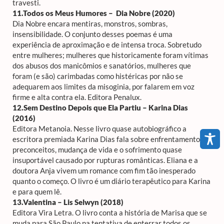
travesti.
11.Todos os Meus Humores – Dia Nobre (2020)
Dia Nobre encara mentiras, monstros, sombras,
insensibilidade. O conjunto desses poemas é uma
experiência de aproximação e de intensa troca. Sobretudo
entre mulheres; mulheres que historicamente foram vítimas
dos abusos dos manicômios e sanatórios, mulheres que
foram (e são) carimbadas como histéricas por não se
adequarem aos limites da misoginia, por falarem em voz
firme e alta contra ela. Editora Penalux.
12.Sem Destino Depois que Ela Partiu – Karina Dias
(2016)
Editora Metanoia. Nesse livro quase autobiográfico a
escritora premiada Karina Dias fala sobre enfrentamento de
preconceitos, mudança de vida e o sofrimento quase
insuportável causado por rupturas românticas. Eliana e a
doutora Anja vivem um romance com fim tão inesperado
quanto o começo. O livro é um diário terapêutico para Karina
e para quem lê.
13.Valentina – Lis Selwyn (2018)
Editora Vira Letra. O livro conta a história de Marisa que se
muda para São Paulo na tentativa de enterrar todos os