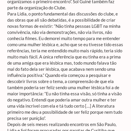
organizamos o primeiro encontro”. Sol Guiné também faz
parte da organização do Clube.
Para Lídia, o ponto fundamental das discussões do clube, e
das obras que ali são debatidas, é a possibilidade de criar
novas formas de existir: “Não tinha pessoas LGBT na minha
convivência, não via demonstrações, não via livros, não
conhecia filmes. Eu demorei muito tempo para me entender
como uma mulher lésbica e, acho que se eu tivesse tido essas
referências, teria me entendido muito mais rápido, teria sido
muito mais fácil. A única referência que eu tinha era a prima
de uma amiga que era lésbica mas, todo mundo falava tão
mal do fato dela ser lésbica, que acabava nem sendo uma
influência positiva.” Quando ela começou a pesquisar e
descobrir livros sobre o tema, a compreensão de que ela
também poderia ser feliz sendo uma mulher lésbica foi a de
maior importância: “Eu não tinha essa visão, só tinha a visão
do negativo. Entendi que poderia amar outra mulher e ter
uma vida incrível com ela e tá tudo certo […] A literatura
primeiro me deu a possibilidade de ser feliz porque nem tudo
precisa ser punição”.
Depois de seis meses realizando encontros em São Paulo,
Lídia e Sol foram procuradas por garotas de Curitiba que