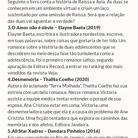
Seguinte o livro conta a história de Raíssa e Ayla. As duas se
conhecem em um ambiente virtual e criam um laço
sustentado por uma omissão de Raíssa. Será que a relação
das duas vai aguentar a verdade?
3.O Amor não é óbvio – Elayne Baeta (2019)
Elayne Baeta, escritora e ilustradora nordestina, escreve,
em suas palavras, sobre coisas que gostaria de ter lido. Um
romance sobre a história de duas adolescentes que se
descobrem no meio dessa fase tão turbulenta como a
adolescência. Foi o primeiro romance sáfico, segundo
apuração da Editora Record, a entrar no ranking dos mais
vendidos da revista Veja.
4.Desmemória – Thalita Coelho (2020)
Autora do aclamado “Terra Molhada”, Thalita Coelho faz sua
estreia com um belo romance. Nesse romance Victoria
assiste a equipe médica tentar entender o porquê de sua
esposa, Ana Cristina estar em coma. Victoria, uma
desmemoriadora sabe que ela é a causa do problema de Ana
Cristina. Uma ficção tentadora que explora os caminhos das
memórias e dos afetos. Editora Jandaíra.
5.All Star Xadrez – Dandara Pinheiro (2016)
Em uma comunidade no Rio de Janeiro, um grupo de vizinhas