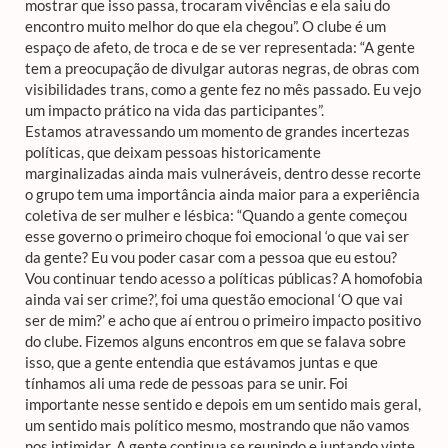
mostrar que isso passa, trocaram vivências e ela saiu do
encontro muito melhor do que ela chegou”. O clube é um
espaço de afeto, de troca e de se ver representada: “A gente
tem a preocupação de divulgar autoras negras, de obras com
visibilidades trans, como a gente fez no mês passado. Eu vejo
um impacto prático na vida das participantes”.
Estamos atravessando um momento de grandes incertezas
políticas, que deixam pessoas historicamente
marginalizadas ainda mais vulneráveis, dentro desse recorte
o grupo tem uma importância ainda maior para a experiência
coletiva de ser mulher e lésbica: “Quando a gente começou
esse governo o primeiro choque foi emocional ‘o que vai ser
da gente? Eu vou poder casar com a pessoa que eu estou?
Vou continuar tendo acesso a políticas públicas? A homofobia
ainda vai ser crime?’, foi uma questão emocional ‘O que vai
ser de mim?’ e acho que aí entrou o primeiro impacto positivo
do clube. Fizemos alguns encontros em que se falava sobre
isso, que a gente entendia que estávamos juntas e que
tínhamos ali uma rede de pessoas para se unir. Foi
importante nesse sentido e depois em um sentido mais geral,
um sentido mais político mesmo, mostrando que não vamos
nos intimidar. A gente continua se reunindo e juntando vinte