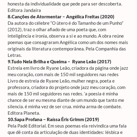
honesta da individualidade que pede para ser descoberta.
Editora Jandaíra
8.Canções de Atormentar – Angélica Freitas (2020)
Da autora do célebre “O ùtero é do Tamanho de um Punho”
(2012), traz o olhar afiado de uma poeta que, com
inteligência e ironia, observa a si e ao mundo.
A obra
reúne
poemas que consagraram Angélica como um dos nomes mais
originais da literatura contemporânea. Pela Companhia das
Letras.
9.Tudo Nela Brilha e Queima – Ryane Leão (2017)
Estreia em livro de Ryane Leão, criadora da página onde jazz
meu coração, com mais de 150 mil seguidores nas redes
Livro de estreia de Ryane Leão, mulher negra, poeta e
professora, criadora do projeto onde jazz meu coração, com
mais de 150 mil seguidores nas redes. ‘a poesia é minha
chance de ser eu mesma diante de um mundo que tanto me
silencia. é minha vez de ser crua. minha arma de combate.
Editora Planeta.
10.Sapa Profana – Raíssa Éris Grimm
(2019)
Pela Padê Editorial. Em seus poemas ela reivindica uma fala
que dê conta da articulação de duas identidades: lésbica e