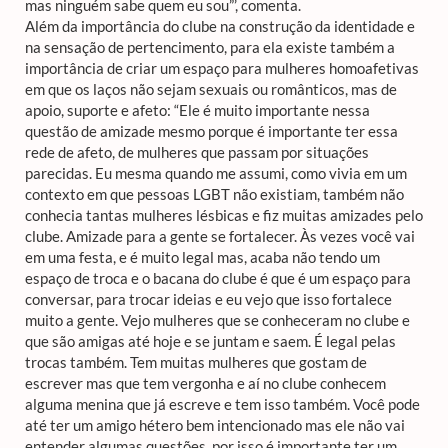
mas ninguém sabe quem eu sou”’, comenta.
Além da importância do clube na construção da identidade e
na sensação de pertencimento, para ela existe também a
importância de criar um espaço para mulheres homoafetivas
em que os laços não sejam sexuais ou românticos, mas de
apoio, suporte e afeto: “Ele é muito importante nessa
questão de amizade mesmo porque é importante ter essa
rede de afeto, de mulheres que passam por situações
parecidas. Eu mesma quando me assumi, como vivia em um
contexto em que pessoas LGBT não existiam, também não
conhecia tantas mulheres lésbicas e fiz muitas amizades pelo
clube. Amizade para a gente se fortalecer. Às vezes você vai
em uma festa, e é muito legal mas, acaba não tendo um
espaço de troca e o bacana do clube é que é um espaço para
conversar, para trocar ideias e eu vejo que isso fortalece
muito a gente. Vejo mulheres que se conheceram no clube e
que são amigas até hoje e se juntam e saem. É legal pelas
trocas também. Tem muitas mulheres que gostam de
escrever mas que tem vergonha e aí no clube conhecem
alguma menina que já escreve e tem isso também. Você pode
até ter um amigo hétero bem intencionado mas ele não vai
entender algumas questões, por isso é importante ter um