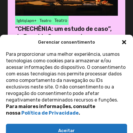
Teatro
lgbtqiapn+
Teatro
“CHECHÊNIA: um estudo de caso”,
de Ronaldo Serruya, vol...
Gerenciar consentimento
27 de novembro de 2025
Casa 1
Para proporcionar uma melhor experiência, usamos
tecnologias como cookies para armazenar e/ou
acessar informações do dispositivo. O consentimento
ver todas as
com essas tecnologias nos permite processar dados
notícias
como comportamento da navegação ou IDs
exclusivos neste site. O não consentimento ou a
revogação do consentimento pode afetar
Contato
negativamente determinados recursos e funções.
Política de Privacidade
Perguntas Frequentes
Para maiores informações, consulte
copyright 2026
nossa
Política de Privacidade
.
siga-nos nas redes sociais
Aceitar