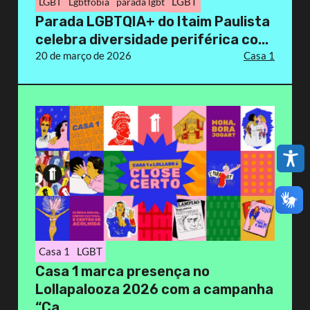
LGBT
LGBT
Lgbtfobia
parada lgbt
Parada LGBTQIA+ do Itaim Paulista
celebra diversidade periférica co...
20 de março de 2026
Casa 1
Casa 1
LGBT
Casa 1 marca presença no
Lollapalooza 2026 com a campanha
“Ca...