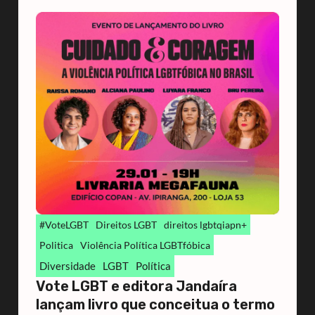
#VoteLGBT
Direitos LGBT
direitos lgbtqiapn+
Politica
Violência Política LGBTfóbica
Diversidade
LGBT
Política
Vote LGBT e editora Jandaíra
lançam livro que conceitua o termo