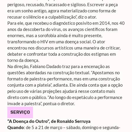
perigoso, recusado, fracassado e sigiloso. Escrever a peça
era um sonho antigo, agora materializado como forma de
recusar o silêncio e a culpabilização”, diz o ator.
Para ele, que recebeu o diagnóstico posivito em 2014, nos 40
anos da descoberta do vírus, os avanços científicos foram
enormes, mas a sorofobia ainda é muito presente,
transformando o HIV em uma doença social. O ator
encontrou nos discursos artísticos uma maneira de criticar,
debater e confrontar toda a construção dos estigmas em
torno da doença.
Na direção, Fabiano Dadado traz para a encenação as
questões abordadas na construção textual.
“
Apostamos no
formato de palestra-performance, mas em uma construção
conjunta com a plateia”, adianta. Ele ainda conta que a opção
pelo uso de várias projeções ajudará nesse contato mais
direto com o público. “Ao longo do espetáculo a performance
invade a palestra
”,
pontua o diretor.
SERVIÇO
“A Doença do Outro”, de Ronaldo Serruya
Quando
: de 5 a 21 de março – sábado, domingo e segunda-