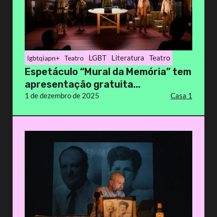
LGBT
Literatura
Teatro
lgbtqiapn+
Teatro
Espetáculo “Mural da Memória” tem
apresentação gratuita...
1 de dezembro de 2025
Casa 1