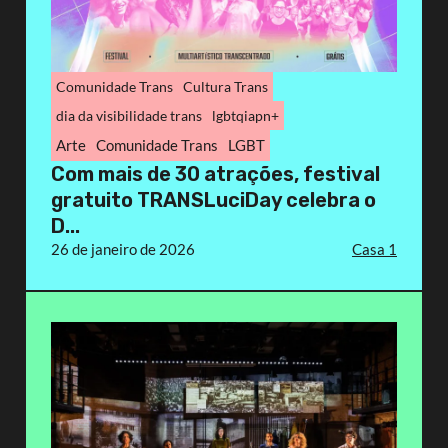
Comunidade Trans
Cultura Trans
dia da visibilidade trans
lgbtqiapn+
Arte
Comunidade Trans
LGBT
Com mais de 30 atrações, festival
gratuito TRANSLuciDay celebra o
D...
26 de janeiro de 2026
Casa 1