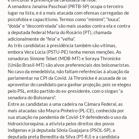
A senadora Janaína Paschoal (PRTB-SP) ocupa o terceiro
lugar na lista, e é a mais atacada com ofensas carregadas de
psicofobia e capacitismo. Termos como “mimimi”, “louca”,
“doida” e “descontrolada” são mais usados contra ela e contra
a deputada federal Maria do Rosário (PT), chamada
adicionalmente de “feia” e “velha”.
As três candidatas à presidência também são vítimas,
embora Vera Lúcia (PSTU-PE) tenha menos menções. As
senadoras Simone Tebet (MDB-MT) e Soraya Thronicke
(União Brasil-MT) são alvos preferenciais dos bolsonaristas.
No caso da emedebista, não faltam referências à atuação da
parlamentar na CPI da Covid. Já Thronicke é acusada de se
aproveitar do candidato para ganhar projeção, pois se elegeu
pelo PSL, então partido do ex-presidente, com o slogan “a
senadora do Bolsonaro”.
Entre as candidatas a uma cadeira na Câmara Federal, as
mais atacadas são Mayra Pinheiro (PL-CE), conhecida por
sua atuação na pandemia de Covid-19 defendendo o uso da
hidroxicloroquina; a ativista pelos direitos dos povos
indígenas e já deputada Sônia Guajajara (PSOL-SP), a
deputada preta Benedita da Silva (PT-RJ) e a candidata