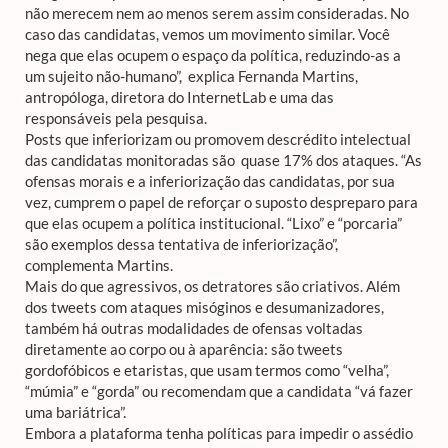
não merecem nem ao menos serem assim consideradas. No
caso das candidatas, vemos um movimento similar. Você
nega que elas ocupem o espaço da política, reduzindo-as a
um sujeito não-humano”, explica Fernanda Martins,
antropóloga, diretora do InternetLab e uma das
responsáveis pela pesquisa.
Posts que inferiorizam ou promovem descrédito intelectual
das candidatas monitoradas são quase 17% dos ataques. “As
ofensas morais e a inferiorização das candidatas, por sua
vez, cumprem o papel de reforçar o suposto despreparo para
que elas ocupem a política institucional. “Lixo” e “porcaria”
são exemplos dessa tentativa de inferiorização”,
complementa Martins.
Mais do que agressivos, os detratores são criativos. Além
dos tweets com ataques misóginos e desumanizadores,
também há outras modalidades de ofensas voltadas
diretamente ao corpo ou à aparência: são tweets
gordofóbicos e etaristas, que usam termos como “velha”,
“múmia” e “gorda” ou recomendam que a candidata “vá fazer
uma bariátrica”.
Embora a plataforma tenha políticas para impedir o assédio