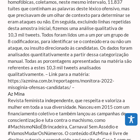
homofóbicas, coletamos, neste mesmo intervalo, 11.837
tuítes que continham as palavras deste léxico ofensivo, mas
que precisavam de um olhar de contexto para determinar se
eram ataques ou não. Em seguida, excluindo linhas repetidas
desta amostra inicial, fizemos uma análise qualitativa de
10,3 mil tweets. Todos foram lidos um a um por um grupo de
8 codificadoras, para identificar se o conteúdo era ou não um
ataque, ou insulto direcionado às candidatas. Os dados foram
analisados quantitativamente a partir dessa categorização
manual. Todas as porcentagens apresentadas na matéria são
referentes a estes 10,3 mil tweets analisados
qualitativamente. – Link para a matéria:
https://azmina.com.br/reportagens/monitora-2022-
misoginia-ofensas-candidatas/ –
Az Mina
Revista feminista independente, que respeita e valoriza a
mulher em toda a sua diversidade. Nasceu em 2015 com um
financiamento coletivo e também lançou as campanhas de
conscientização e luta contra o machismo, como
#MachismoNãoÉBrincadeira, Carnaval Sem Assédio e
#VamosMudarOsNúmeros. O conteúdo d’AzMina é livre de
direitos autorais e reproduzido aqui no site da Casa 1 com os