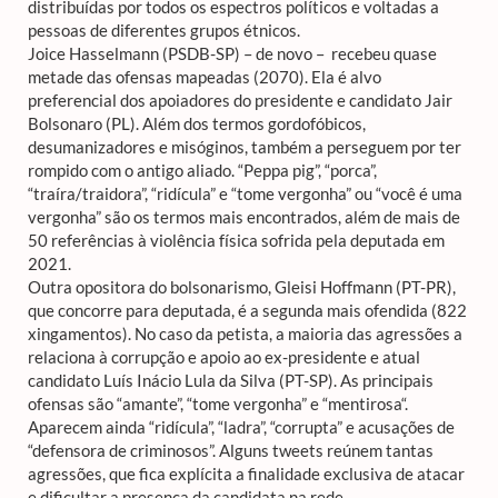
distribuídas por todos os espectros políticos e voltadas a
pessoas de diferentes grupos étnicos.
Joice Hasselmann (PSDB-SP) – de novo – recebeu quase
metade das ofensas mapeadas (2070). Ela é alvo
preferencial dos apoiadores do presidente e candidato Jair
Bolsonaro (PL). Além dos termos gordofóbicos,
desumanizadores e misóginos, também a perseguem por ter
rompido com o antigo aliado. “Peppa pig”, “porca”,
“traíra/traidora”, “ridícula” e “tome vergonha” ou “você é uma
vergonha” são os termos mais encontrados, além de mais de
50 referências à violência física sofrida pela deputada em
2021.
Outra opositora do bolsonarismo, Gleisi Hoffmann (PT-PR),
que concorre para deputada, é a segunda mais ofendida (822
xingamentos). No caso da petista, a maioria das agressões a
relaciona à corrupção e apoio ao ex-presidente e atual
candidato Luís Inácio Lula da Silva (PT-SP). As principais
ofensas são “amante”, “tome vergonha” e “mentirosa“.
Aparecem ainda “ridícula”, “ladra”, “corrupta” e acusações de
“defensora de criminosos”. Alguns tweets reúnem tantas
agressões, que fica explícita a finalidade exclusiva de atacar
e dificultar a presença da candidata na rede.