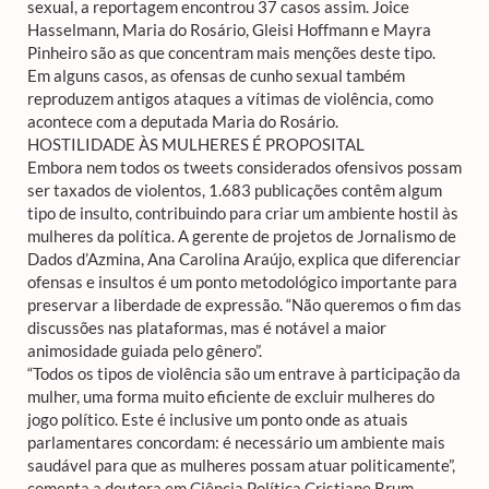
sexual, a reportagem encontrou 37 casos assim. Joice
Hasselmann, Maria do Rosário, Gleisi Hoffmann e Mayra
Pinheiro são as que concentram mais menções deste tipo.
Em alguns casos, as ofensas de cunho sexual também
reproduzem antigos ataques a vítimas de violência, como
acontece com a deputada Maria do Rosário.
HOSTILIDADE ÀS MULHERES É PROPOSITAL
Embora nem todos os tweets considerados ofensivos possam
ser taxados de violentos, 1.683 publicações contêm algum
tipo de insulto, contribuindo para criar um ambiente hostil às
mulheres da política. A gerente de projetos de Jornalismo de
Dados d’Azmina, Ana Carolina Araújo, explica que diferenciar
ofensas e insultos é um ponto metodológico importante para
preservar a liberdade de expressão. “Não queremos o fim das
discussões nas plataformas, mas é notável a maior
animosidade guiada pelo gênero”.
“Todos os tipos de violência são um entrave à participação da
mulher, uma forma muito eficiente de excluir mulheres do
jogo político. Este é inclusive um ponto onde as atuais
parlamentares concordam: é necessário um ambiente mais
saudável para que as mulheres possam atuar politicamente”,
comenta a doutora em Ciência Política Cristiane Brum