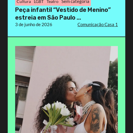
Sem categoria
Cultura
LGBT
Teatro
Peça infantil “Vestido de Menino”
estreia em São Paulo ...
3 de junho de 2026
Comunicação Casa 1