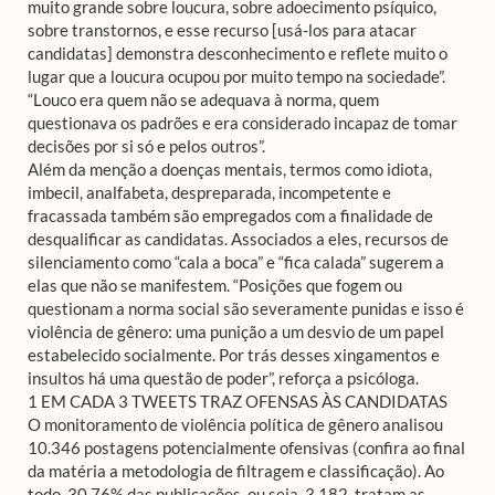
muito grande sobre loucura, sobre adoecimento psíquico,
sobre transtornos, e esse recurso [usá-los para atacar
candidatas] demonstra desconhecimento e reflete muito o
lugar que a loucura ocupou por muito tempo na sociedade”.
“Louco era quem não se adequava à norma, quem
questionava os padrões e era considerado incapaz de tomar
decisões por si só e pelos outros”.
Além da menção a doenças mentais, termos como idiota,
imbecil, analfabeta, despreparada, incompetente e
fracassada também são empregados com a finalidade de
desqualificar as candidatas. Associados a eles, recursos de
silenciamento como “cala a boca” e “fica calada” sugerem a
elas que não se manifestem. “Posições que fogem ou
questionam a norma social são severamente punidas e isso é
violência de gênero: uma punição a um desvio de um papel
estabelecido socialmente. Por trás desses xingamentos e
insultos há uma questão de poder”, reforça a psicóloga.
1 EM CADA 3 TWEETS TRAZ OFENSAS ÀS CANDIDATAS
O monitoramento de violência política de gênero analisou
10.346 postagens potencialmente ofensivas (confira ao final
da matéria a metodologia de filtragem e classificação). Ao
todo, 30,76% das publicações, ou seja, 3.182, tratam as