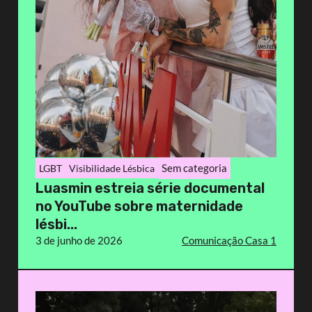
Sem categoria
LGBT
Visibilidade Lésbica
Luasmin estreia série documental
no YouTube sobre maternidade
lésbi...
3 de junho de 2026
Comunicação Casa 1