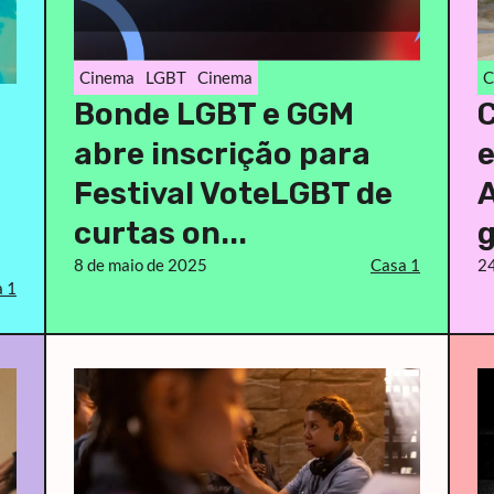
Cinema
LGBT
Cinema
C
Bonde LGBT e GGM
C
abre inscrição para
Festival VoteLGBT de
curtas on...
g
8 de maio de 2025
Casa 1
24
 1