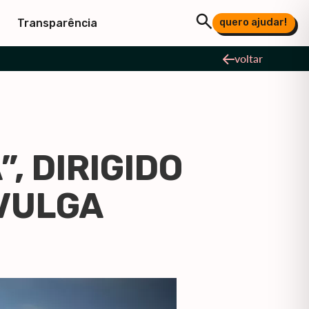
quero ajudar!
Transparência
voltar
, DIRIGIDO
IVULGA