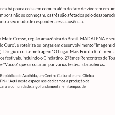
 Bianca há pouca coisa em comum além do fato de viverem em 
l. Embora não se conheçam, os três são afetados pelo desapar
ontra seu modo de responder a essa ausência.
em Mato Grosso, região amazônica do Brasil. MADALENA é se
o Ouro”, e roteiriza os longas em desenvolvimento “Imagens do
. Dirigiu o curta-metragem “O Lugar Mais Frio do Rio”, premia
os festivais, incluindo o Cinélatino, 27èmes Rencontres de Tou
e “Vácuo”, que circularam por vários festivais brasileiros.
epública de Acolhida, um Centro Cultural e uma Clínica
APN+! Aqui neste espaço nos dedicamos a produção de
 para a comunidade, algo fundamental em tempos de