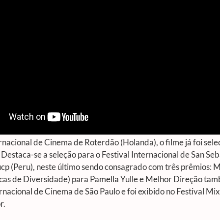
rnacional de Cinema de Roterdão (Holanda), o filme já foi sele
 Destaca-se a seleção para o Festival Internacional de San Seba
ucp (Peru), neste último sendo consagrado com três prêmios: 
cas de Diversidade) para Pamella Yulle e Melhor Direção tam
ernacional de Cinema de São Paulo e foi exibido no Festival Mi
r.