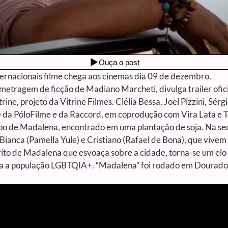
nternacionais filme chega aos cinemas dia 09 de dezembro.
tragem de ficção de Madiano Marcheti, divulga trailer oficial
ne, projeto da Vitrine Filmes. Clélia Bessa, Joel Pizzini, Sér
 é da PóloFilme e da Raccord, em coprodução com Vira Lata e
rpo de Madalena, encontrado em uma plantação de soja. Na se
, Bianca (Pamella Yule) e Cristiano (Rafael de Bona), que viv
ito de Madalena que esvoaça sobre a cidade, torna-se um elo e
ata a população LGBTQIA+. “Madalena” foi rodado em Dourados