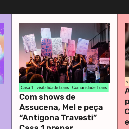
v
Casa 1
visibilidade trans
Comunidade Trans
A
Com shows de
Assucena, Mel e peça
C
“Antigona Travesti”
Casa 1 prepar...