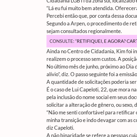
Cidadania LGBTI da zona sul, localizad
“Lá eu fui muito bem atendida. Oferecer
Percebi então que, por conta dessa docu
Segundo a Arpen, o procedimento de reti
sejam consultados regionalmente.
CONSULTE: “
RETIFIQUEI, E AGORA? CA
Ainda no Centro de Cidadania, Kim foi inf
realizem o processo sem custos. A posiçã
No último mês de junho, próximo ao Dia 
alívio”, diz. O passo seguinte foi a emiss
A quantidade de solicitações poderia se
É o caso de Lui Capeloti, 22, que mora na
pela inclusão do nome social em seus do
solicitar a alteração de gênero, ou sexo,
“Não me senti confortável para retifica
minha transição e indo devagar com as c
diz Capeloti.
A não binaridade se refere a pessoas cuja