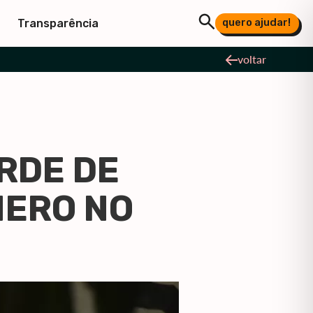
quero ajudar!
Transparência
voltar
RDE DE
NERO NO