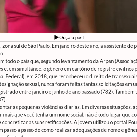
 zona sul de São Paulo. Em janeiro deste ano, a assistente de 
o.
 em todo o país que, segundo levantamento da Arpen (Associaç
 e, em simultâneo, o gênero em cartório de registro civil nos 
al Federal), em 2018, que reconheceu o direito de transexua
esignação sexual, nunca foram feitas tantas solicitações em u
istrado entre janeiro e junho do ano passado (782). Também 
7).
entar as pequenas violências diárias. Em diversas situações
r mais que você tenha um nome social, não é todo lugar que col
oncretizar as suas retificações. A jovem utilizou o portal Po
um passo a passo de como realizar adequações de nome e gêner