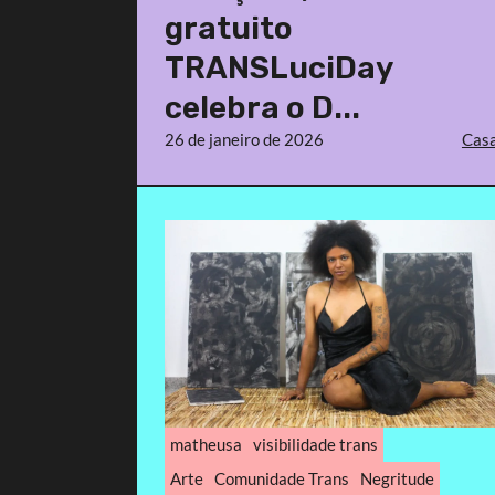
gratuito
TRANSLuciDay
celebra o D...
26 de janeiro de 2026
Casa
matheusa
visibilidade trans
Arte
Comunidade Trans
Negritude