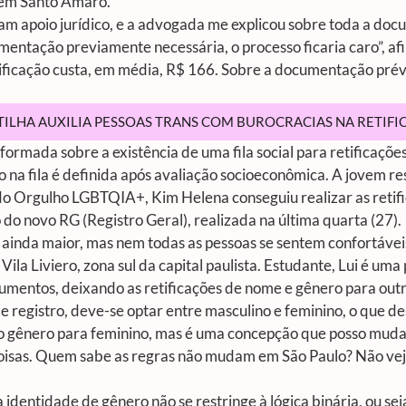
o em Santo Amaro.
am apoio jurídico, e a advogada me explicou sobre toda a docu
mentação previamente necessária, o processo ficaria caro”, af
ficação custa, em média, R$ 166. Sobre a documentação prévia
RTILHA AUXILIA PESSOAS TRANS COM BUROCRACIAS NA RETIFI
ormada sobre a existência de uma fila social para retificações
o na fila é definida após avaliação socioeconômica. A jovem r
do Orgulho LGBTQIA+, Kim Helena conseguiu realizar as retif
ão do novo RG (Registro Geral), realizada na última quarta (27).
r ainda maior, mas nem todas as pessoas se sentem confortávei
 Vila Liviero, zona sul da capital paulista. Estudante, Lui é um
cumentos, deixando as retificações de nome e gênero para ou
 de registro, deve-se optar entre masculino e feminino, o que d
r o gênero para feminino, mas é uma concepção que posso mud
oisas. Quem sabe as regras não mudam em São Paulo? Não vejo
 identidade de gênero não se restringe à lógica binária, ou se