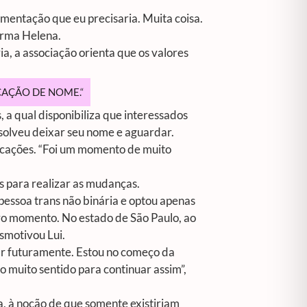
mentação que eu precisaria. Muita coisa.
irma Helena.
, a associação orienta que os valores
CAÇÃO DE NOME.
“
, a qual disponibiliza que interessados
esolveu deixar seu nome e aguardar.
icações. “Foi um momento de muito
s para realizar as mudanças.
a pessoa trans não binária e optou apenas
tro momento. No estado de São Paulo, ao
esmotivou Lui.
ar futuramente. Estou no começo da
 muito sentido para continuar assim”,
ja, à noção de que somente existiriam