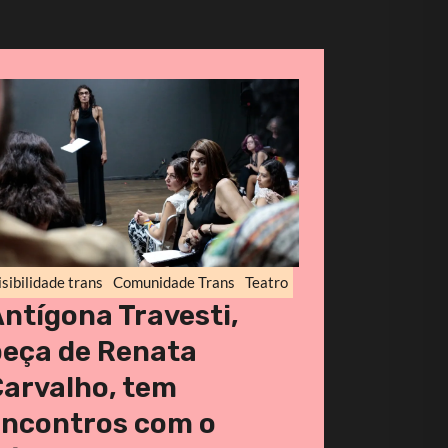
isibilidade trans
Comunidade Trans
Teatro
ntígona Travesti,
peça de Renata
arvalho, tem
encontros com o