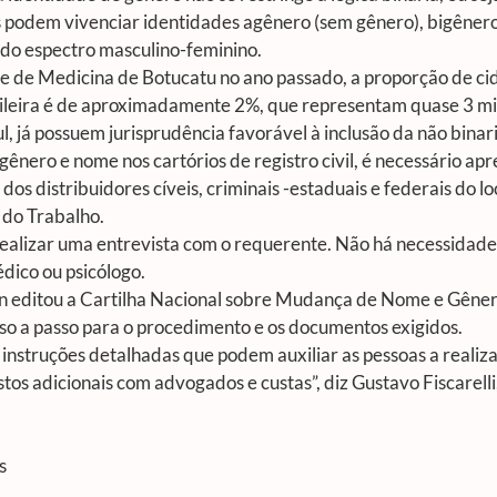
 podem vivenciar identidades agênero (sem gênero), bigênero
 do espectro masculino-feminino.
e de Medicina de Botucatu no ano passado, a proporção de ci
sileira é de aproximadamente 2%, que representam quase 3 mil
l, já possuem jurisprudência favorável à inclusão da não bin
 gênero e nome nos cartórios de registro civil, é necessário a
s distribuidores cíveis, criminais -estaduais e federais do loc
a do Trabalho.
e realizar uma entrevista com o requerente. Não há necessidad
dico ou psicólogo.
en editou a Cartilha Nacional sobre Mudança de Nome e Gêner
sso a passo para o procedimento e os documentos exigidos.
instruções detalhadas que podem auxiliar as pessoas a realiz
stos adicionais com advogados e custas”, diz Gustavo Fiscarell
s