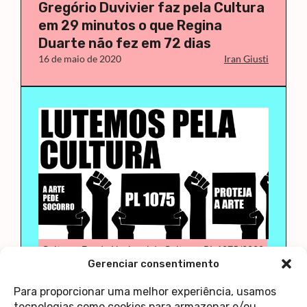
Gregório Duvivier faz pela Cultura
em 29 minutos o que Regina
Duarte não fez em 72 dias
16 de maio de 2020
Iran Giusti
Cultura
Fundo Nacional de Cultura
PL 1075/2020
Gerenciar consentimento
Arte
Política
Porque precisamos nos mobilizar
Para proporcionar uma melhor experiência, usamos
pela cultura e aprovação da lei
tecnologias como cookies para armazenar e/ou