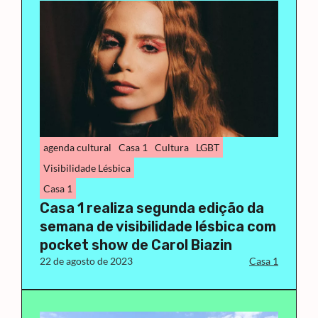
agenda cultural
Casa 1
Cultura
LGBT
Visibilidade Lésbica
Casa 1
Casa 1 realiza segunda edição da
semana de visibilidade lésbica com
pocket show de Carol Biazin
22 de agosto de 2023
Casa 1