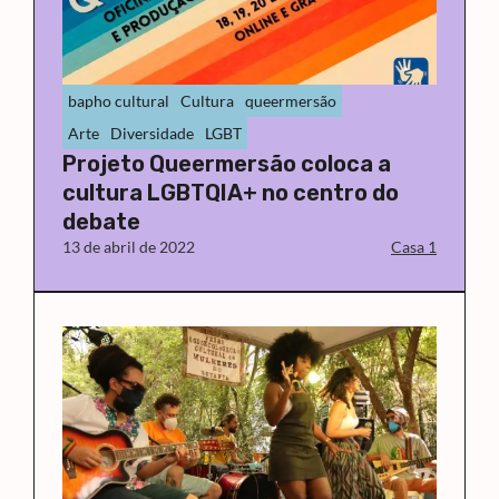
bapho cultural
Cultura
queermersão
Arte
Diversidade
LGBT
Projeto Queermersão coloca a
cultura LGBTQIA+ no centro do
debate
13 de abril de 2022
Casa 1