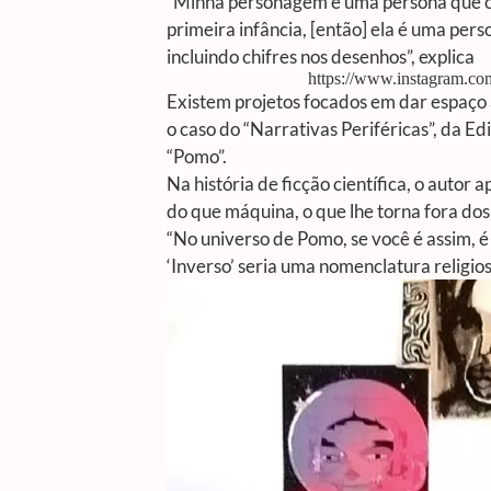
“Minha personagem é uma persona que cri
primeira infância, [então] ela é uma p
incluindo chifres nos desenhos”, explica
https://www.instagram.
Existem projetos focados em dar espaço 
o caso do “Narrativas Periféricas”, da Ed
“Pomo”.
Na história de ficção científica, o auto
do que máquina, o que lhe torna fora dos
“No universo de Pomo, se você é assim, 
‘Inverso’ seria uma nomenclatura religio