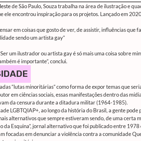
leste
de São Paulo, Souza trabalha na área de ilustração e quad
que ele encontrou inspiração para os projetos. Lançado em 202
ensar em coisas que gosto de ver, de assistir, influências que
lidade sendo um artista gay”
. Ser um ilustrador ou artista gay é só mais uma coisa sobre mim
ambém é importante”, conclui.
SIDADE
das “lutas minoritárias” como forma de expor temas que seri
tor em ciências sociais, essas manifestações dentro das mídia
vam da censura durante a ditadura militar (1964-1985).
ade LGBTQIAP+, ao longo da história do Brasil, a gente pode 
rnais alternativos que sempre estiveram sendo, de uma certa 
o da Esquina”, jornal alternativo que foi publicado entre 197
m focadas em denunciar a violência contra a comunidade Qu