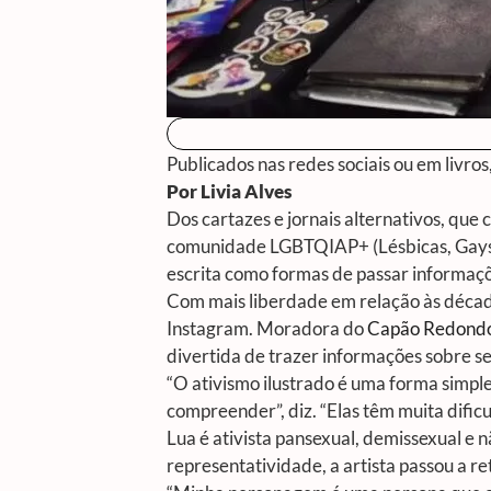
Publicados nas redes sociais ou em livro
Por Livia Alves
Dos cartazes e jornais alternativos, que 
comunidade LGBTQIAP+ (Lésbicas, Gays, Bi
escrita como formas de passar informaçõ
Com mais liberdade em relação às década
Instagram. Moradora do
Capão Redond
divertida de trazer informações sobre s
“O ativismo ilustrado é uma forma simp
compreender”, diz. “Elas têm muita difi
Lua é ativista pansexual, demissexual e 
representatividade, a artista passou a r