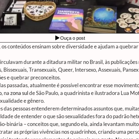
s, os conteúdos ensinam sobre diversidade e ajudam a quebrar 
circulavam durante a ditadura militar no Brasil, às publicações 
ssexuais, Transexuais, Queer, Intersexo, Assexuais, Pansexuai
es e quebrar preconceitos.
s passadas, atualmente é possível encontrar esse movimento 
o
, na
zona sul
de São Paulo, a quadrinista e ilustradora Lua Mo
exualidade e gênero.
les das pessoas entenderem determinados assuntos que, muita
culdade de entender o que são sexualidades fora do padrão het
não-binária – conceitos que, segundo ela, ainda levantam mui
etratar as próprias vivências nos quadrinhos, criando uma pe