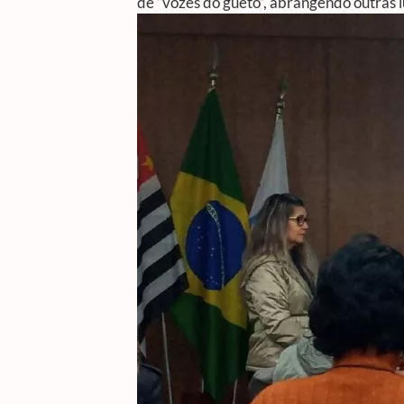
de “vozes do gueto”, abrangendo outras l