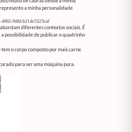
osto muito de cabras desde a minha
 represento a minha personalidade
-4902-9dfd-b214e3323caf
abordam diferentes contextos sociais. É
, a possibilidade de publicar o quadrinho
que tem o corpo composto por mais carne
 curado para ser uma máquina pura.