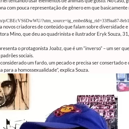
ei tentando usar elementos de animais que gosto. No caso, g
ersona com pouca representação de gênero em que basicamente
com/p/CBEcVS6DwWU/?utm_source=ig_embed&ig_rid=33f9aa87-8eb1
a novos criadores de conteúdo que falam sobre diversidade e 
itora Mino, que deu ao quadrinista e ilustrador Eryk Souza, 31
r apresenta o protagonista Joabz, que é um “inverso” – um ser 
 padrões sociais.
é considerado um fardo, um pecado e precisa ser consertado e
sa para a homossexualidade”, explica Souza.