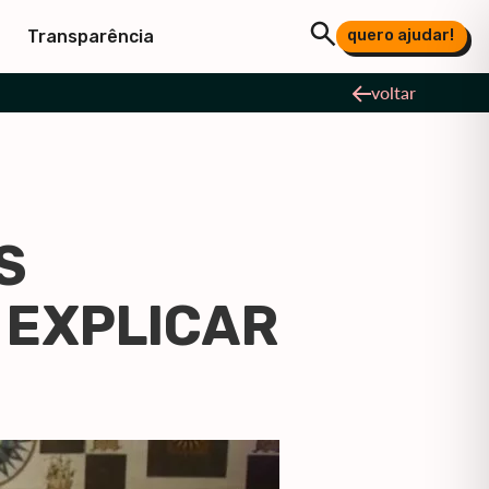
quero ajudar!
Transparência
voltar
S
 EXPLICAR